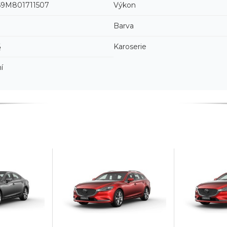
9M801711507
Výkon
Barva
6
Karoserie
í