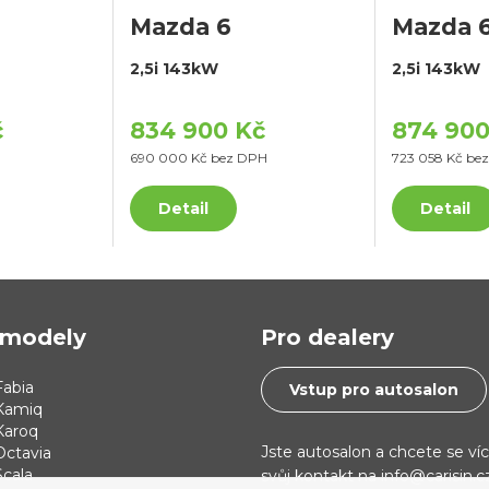
Mazda 6
Mazda 
2,5i 143kW
2,5i 143kW
č
834 900 Kč
874 900
690 000 Kč bez DPH
723 058 Kč be
Detail
Detail
modely
Pro dealery
abia
Vstup pro autosalon
Kamiq
Karoq
Jste autosalon a chcete se ví
Octavia
cala
svůj kontakt na info@carisin.