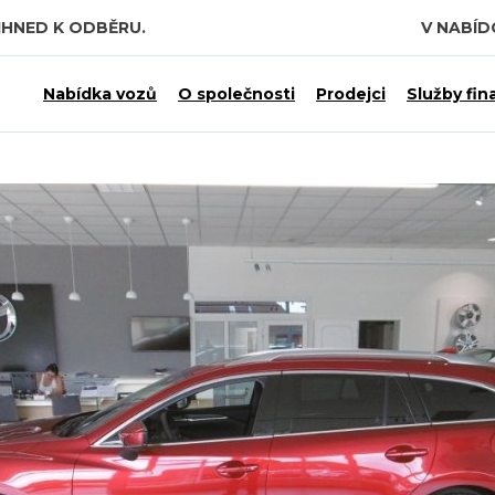
IHNED K ODBĚRU.
V NABÍ
Nabídka vozů
O společnosti
Prodejci
Služby fin