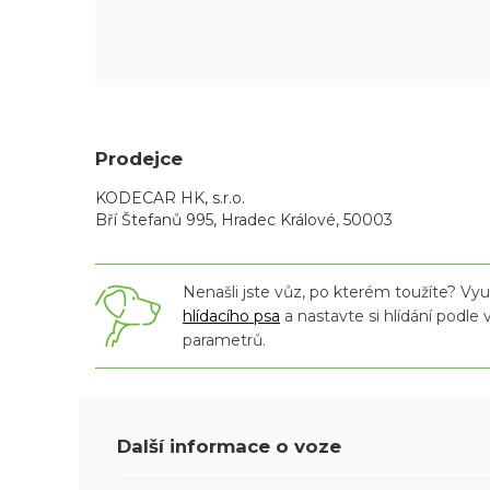
Prodejce
KODECAR HK, s.r.o.
Bří Štefanů 995, Hradec Králové, 50003
Nenašli jste vůz, po kterém toužíte? Využ
hlídacího psa
a nastavte si hlídání podle
parametrů.
Další informace o voze