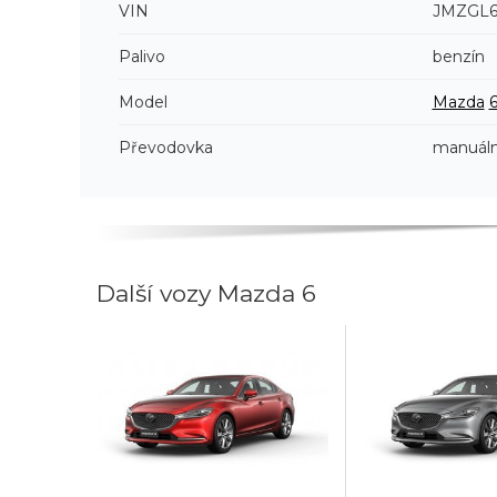
VIN
JMZGL6
Palivo
benzín
Model
Mazda
Převodovka
manuáln
Další vozy Mazda 6