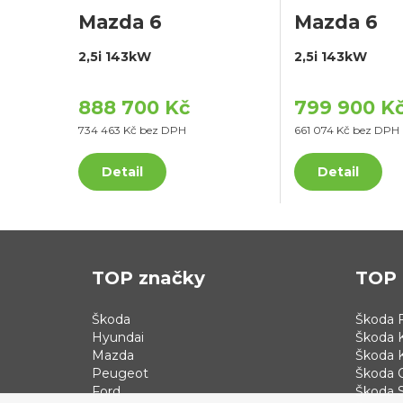
Mazda 6
Mazda 6
2,5i 143kW
2,5i 143kW
888 700 Kč
799 900 K
734 463 Kč bez DPH
661 074 Kč bez DPH
Detail
Detail
TOP značky
TOP 
Škoda
Škoda F
Hyundai
Škoda 
Mazda
Škoda 
Peugeot
Škoda 
Ford
Škoda S