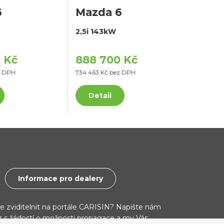
6
Mazda 6
2,5i 143kW
 Kč
888 700 Kč
z DPH
734 463 Kč bez DPH
Detail
Informace pro dealery
ce zviditelnit na portále CARISIN? Napište nám
cz s žádostí o možnosti propagace a my Vás