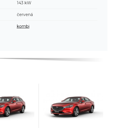
143 kW
červená
kombi