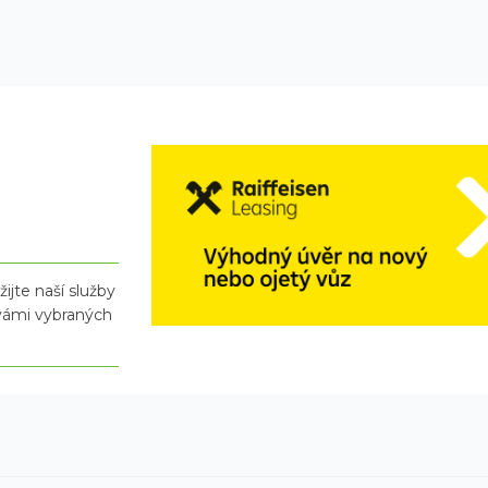
ijte naší služby
 vámi vybraných