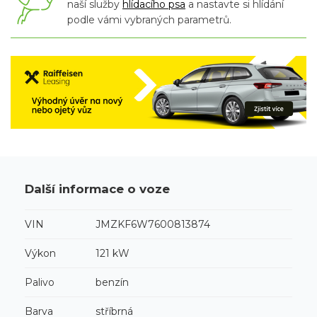
naší služby
hlídacího psa
a nastavte si hlídání
podle vámi vybraných parametrů.
Další informace o voze
VIN
JMZKF6W7600813874
Výkon
121 kW
Palivo
benzín
Barva
stříbrná