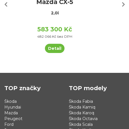
Mazda CX-5
2,0i
583 300 Kč
482 066 Kč bez DPH
Detail
TOP značky
TOP modely
Škoda
Škoda Fabia
Hyundai
Škoda Kamiq
Mazda
Škoda Karoq
Peugeot
Škoda Octavia
Ford
Škoda Scala