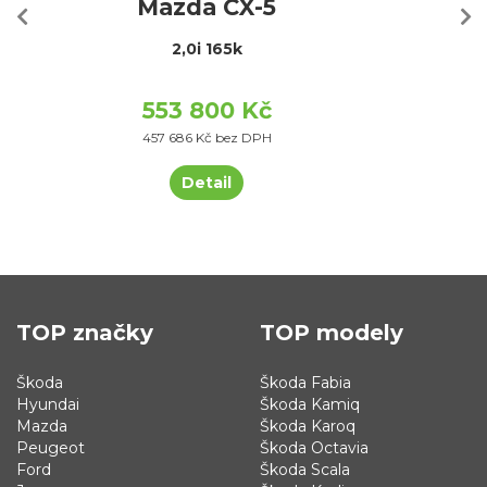
Mazda CX-5
2,0i 165k
553 800 Kč
457 686 Kč bez DPH
Detail
TOP značky
TOP modely
Škoda
Škoda Fabia
Hyundai
Škoda Kamiq
Mazda
Škoda Karoq
Peugeot
Škoda Octavia
Ford
Škoda Scala