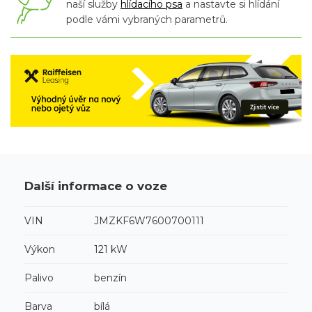
naší služby
hlídacího psa
a nastavte si hlídání
podle vámi vybraných parametrů.
Další informace o voze
VIN
JMZKF6W7600700111
Výkon
121 kW
Palivo
benzín
Barva
bílá