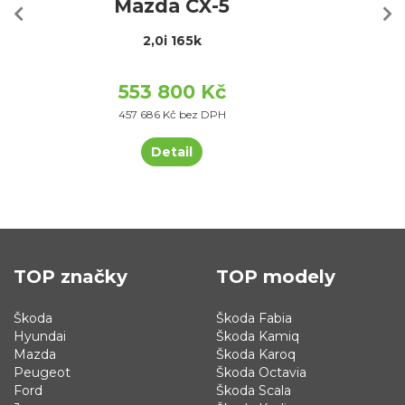
Mazda CX-5
2,0i 165k
553 800 Kč
457 686 Kč bez DPH
Detail
TOP značky
TOP modely
Škoda
Škoda Fabia
Hyundai
Škoda Kamiq
Mazda
Škoda Karoq
Peugeot
Škoda Octavia
Ford
Škoda Scala