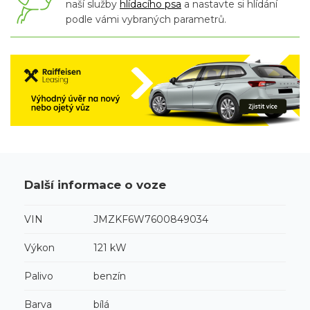
naší služby
hlídacího psa
a nastavte si hlídání
podle vámi vybraných parametrů.
Další informace o voze
VIN
JMZKF6W7600849034
Výkon
121 kW
Palivo
benzín
Barva
bílá