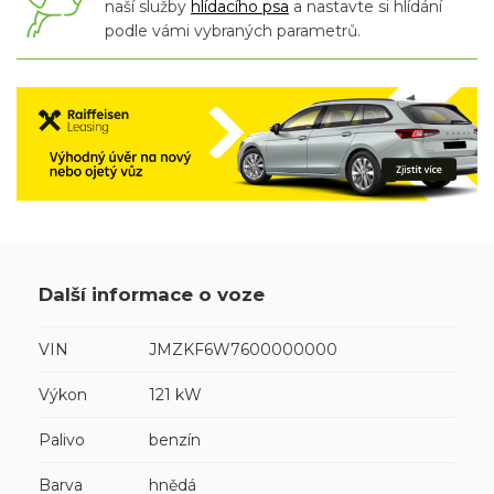
naší služby
hlídacího psa
a nastavte si hlídání
podle vámi vybraných parametrů.
Další informace o voze
VIN
JMZKF6W7600000000
Výkon
121 kW
Palivo
benzín
Barva
hnědá