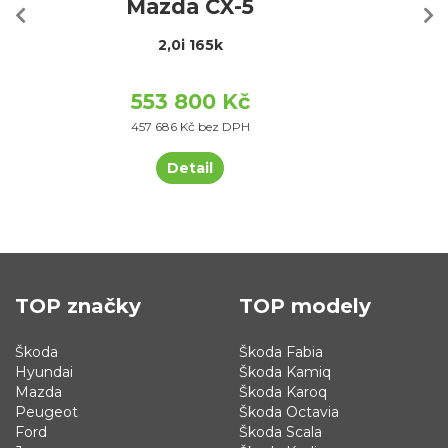
Mazda CX-5
2,0i 165k
553 800 Kč
457 686 Kč bez DPH
Detail
TOP značky
TOP modely
Škoda
Škoda Fabia
Hyundai
Škoda Kamiq
Mazda
Škoda Karoq
Peugeot
Škoda Octavia
Ford
Škoda Scala