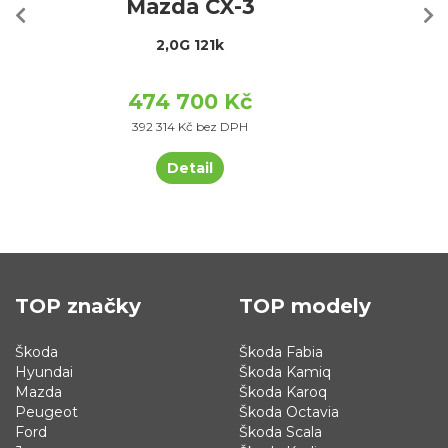
Mazda CX-3
2,0G 121k
474 700 Kč
392 314 Kč bez DPH
Detail
TOP značky
TOP modely
Škoda
Škoda Fabia
Hyundai
Škoda Kamiq
Mazda
Škoda Karoq
Peugeot
Škoda Octavia
Ford
Škoda Scala