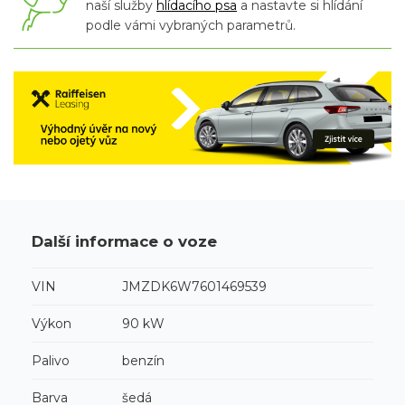
naší služby
hlídacího psa
a nastavte si hlídání
podle vámi vybraných parametrů.
Další informace o voze
VIN
JMZDK6W7601469539
Výkon
90 kW
Palivo
benzín
Barva
šedá