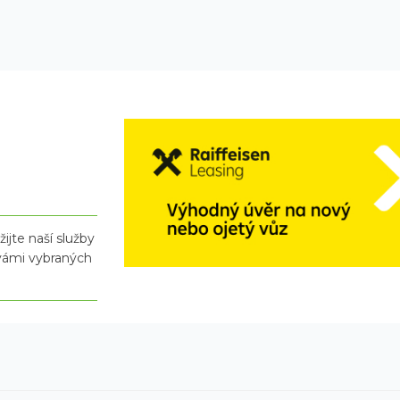
ijte naší služby
 vámi vybraných