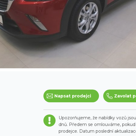
Napsat prodejci
Zavolat p
Upozorňujeme, že nabídky vozů jsou 
dnů. Předem se omlouváme, pokud t
prodejce. Datum poslední aktualizace