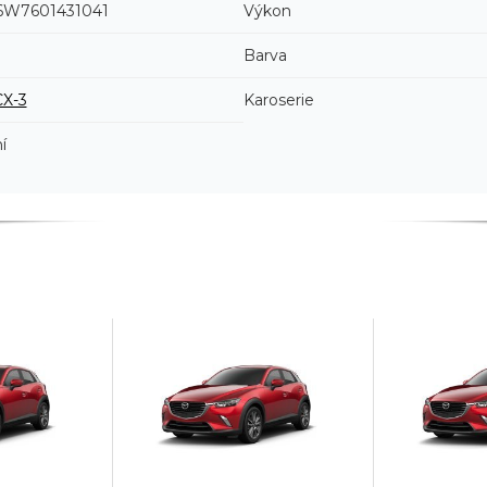
W7601431041
Výkon
Barva
CX-3
Karoserie
í