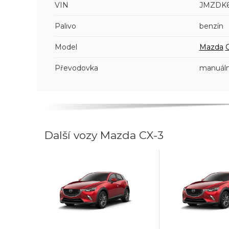
VIN
JMZDK6
Palivo
benzín
Model
Mazda
Převodovka
manuáln
Další vozy Mazda CX-3