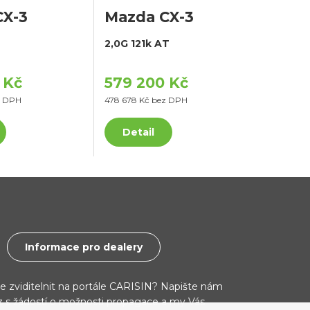
CX-3
Mazda CX-3
2,0G 121k AT
 Kč
579 200 Kč
z DPH
478 678 Kč bez DPH
Detail
Informace pro dealery
ce zviditelnit na portále CARISIN? Napište nám
cz s žádostí o možnosti propagace a my Vás