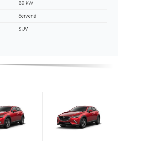
89 kW
červená
SUV