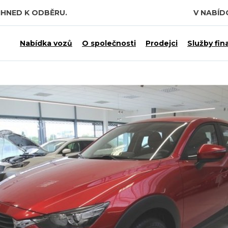
IHNED K ODBĚRU.
V NABÍ
Nabídka vozů
O společnosti
Prodejci
Služby fin