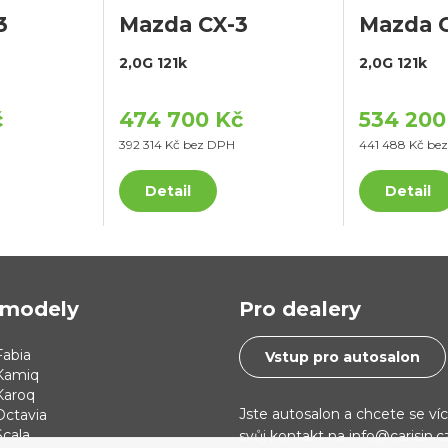
3
Mazda CX-3
Mazda 
2,0G 121k
2,0G 121k
č
474 700 Kč
534 200
392 314 Kč bez DPH
441 488 Kč be
Detail
Detail
modely
Pro dealery
abia
Vstup pro autosalon
Kamiq
Karoq
Jste autosalon a chcete se ví
Octavia
cala
svůj kontakt na info@carisin.