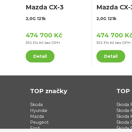
Mazda CX-3
Mazda CX-
2,0G 121k
2,0G 121k
474 700 Kč
474 700 K
392 314 Kč bez DPH
392 314 Kč bez DPH
Detail
Detail
TOP značky
TOP 
Škoda
Škoda F
Hyundai
Škoda 
Mazda
Škoda 
Peugeot
Škoda 
Ford
Škoda S