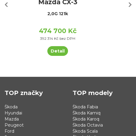
Mazda CX-3
2,0G 121k
474 700 Kč
392 314 Kč bez DPH
Detail
TOP značky
TOP modely
Škoda
Škoda Fabia
Hyundai
Škoda Kamiq
Mazda
Škoda Karoq
Peugeot
Škoda Octavia
Ford
Škoda Scala