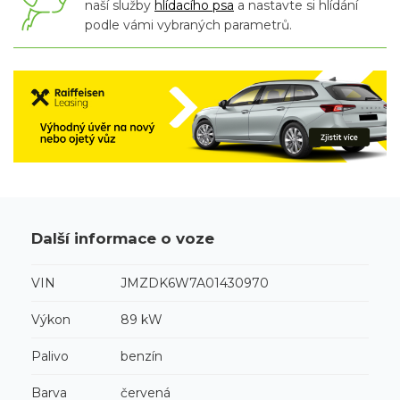
naší služby
hlídacího psa
a nastavte si hlídání
podle vámi vybraných parametrů.
Další informace o voze
VIN
JMZDK6W7A01430970
Výkon
89 kW
Palivo
benzín
Barva
červená