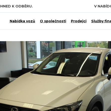
IHNED K ODBĚRU.
V NABÍ
Nabídka vozů
O společnosti
Prodejci
Služby fin