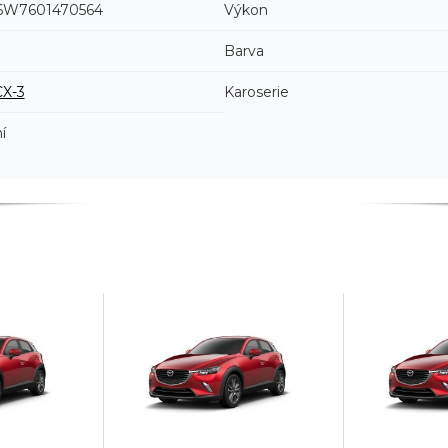
W7601470564
Výkon
Barva
CX-3
Karoserie
í