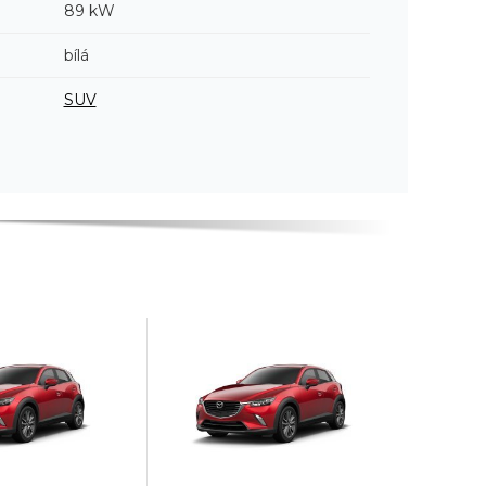
89 kW
bílá
SUV