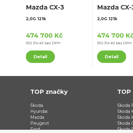
Mazda CX-3
Mazda CX-
2,0G 121k
2,0G 121k
474 700 Kč
474 700 K
392 314 Kč bez DPH
392 314 Kč bez DPH
Detail
Detail
TOP značky
TOP 
Škoda
Škoda F
Hyundai
Škoda 
Mazda
Škoda 
Peugeot
Škoda 
Ford
Škoda S