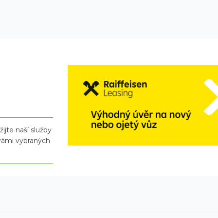
ijte naší služby
 vámi vybraných