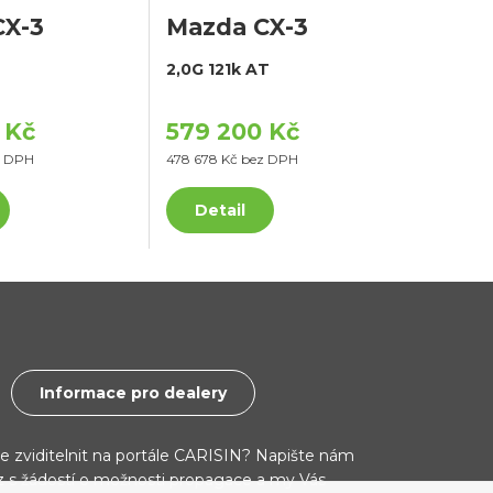
CX-3
Mazda CX-3
2,0G 121k AT
 Kč
579 200 Kč
z DPH
478 678 Kč bez DPH
Detail
Informace pro dealery
ce zviditelnit na portále CARISIN? Napište nám
cz s žádostí o možnosti propagace a my Vás