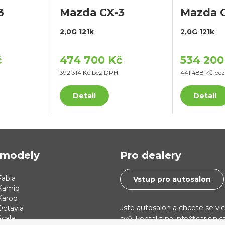
3
Mazda CX-3
Mazda 
2,0G 121k
2,0G 121k
č
474 700 Kč
534 200
392 314 Kč bez DPH
441 488 Kč be
Detail
Detail
modely
Pro dealery
abia
Vstup pro autosalon
Kamiq
Karoq
Jste autosalon a chcete se ví
Octavia
cala
svůj kontakt na info@carisin.