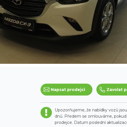
Napsat prodejci
Zavolat p
Upozorňujeme, že nabídky vozů jsou 
dnů. Předem se omlouváme, pokud t
prodejce. Datum poslední aktualizace