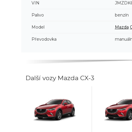
VIN
JMZDK6
Palivo
benzín
Model
Mazda
Převodovka
manuáln
Další vozy Mazda CX-3