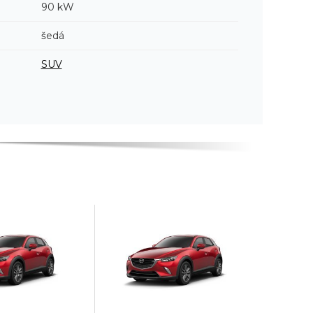
90 kW
šedá
SUV