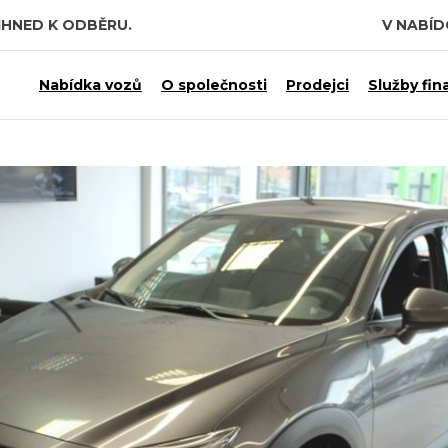
IHNED K ODBĚRU.
V NABÍ
Nabídka vozů
O společnosti
Prodejci
Služby fin