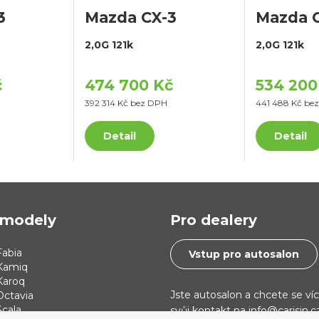
3
Mazda CX-3
Mazda 
2,0G 121k
2,0G 121k
č
474 700 Kč
534 200
392 314 Kč bez DPH
441 488 Kč be
Detail
Detail
modely
Pro dealery
abia
Vstup pro autosalon
Kamiq
Karoq
Jste autosalon a chcete se ví
Octavia
cala
svůj kontakt na info@carisin.