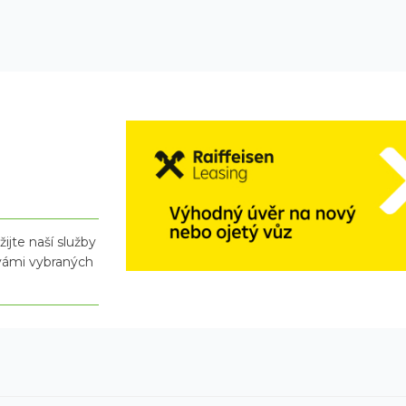
ijte naší služby
 vámi vybraných