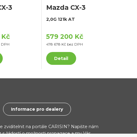
CX-3
Mazda CX-3
2,0G 121k AT
 Kč
579 200 Kč
z DPH
478 678 Kč bez DPH
Detail
Informace pro dealery
ce zviditelnit na portále CARISIN? Napište nám
cz s žádostí o možnosti propagace a my Vás