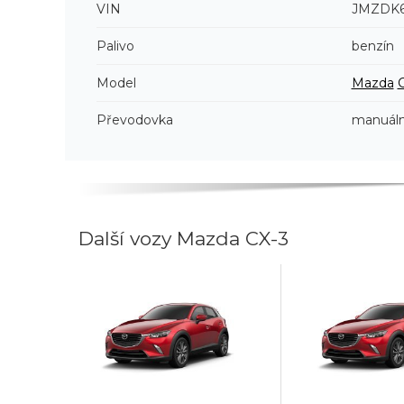
VIN
JMZDK6
Palivo
benzín
Model
Mazda
Převodovka
manuáln
Další vozy Mazda CX-3