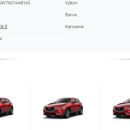
W7601448143
Výkon
Barva
CX-3
Karoserie
í