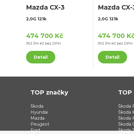
Mazda CX-3
Mazda CX-
2,0G 121k
2,0G 121k
474 700 Kč
474 700 K
392 314 Kč bez DPH
392 314 Kč bez DPH
Detail
Detail
TOP značky
TOP 
Škoda
Škoda F
Hyundai
Škoda 
Mazda
Škoda 
Peugeot
Škoda 
Ford
Škoda S