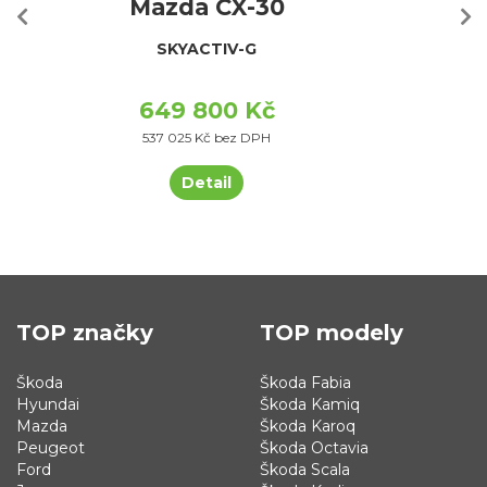
Mazda CX-30
SKYACTIV-G
649 800 Kč
537 025 Kč bez DPH
Detail
TOP značky
TOP modely
Škoda
Škoda Fabia
Hyundai
Škoda Kamiq
Mazda
Škoda Karoq
Peugeot
Škoda Octavia
Ford
Škoda Scala