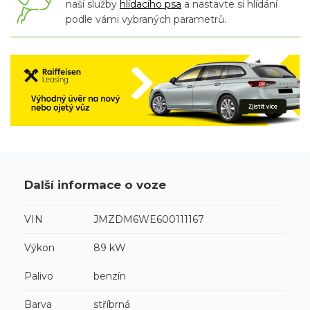
naší služby
hlídacího psa
a nastavte si hlídání
podle vámi vybraných parametrů.
Další informace o voze
VIN
JMZDM6WE600111167
Výkon
89 kW
Palivo
benzín
Barva
stříbrná