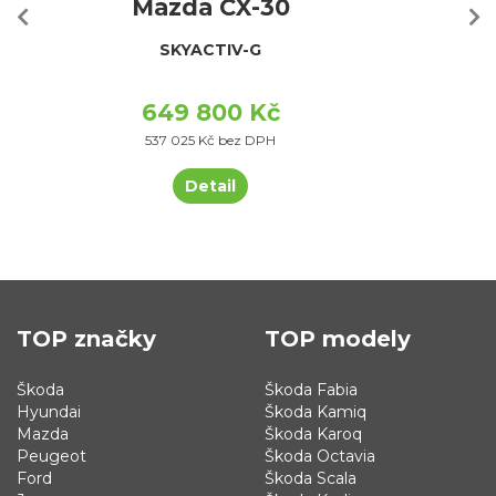
Mazda CX-30
SKYACTIV-G
649 800 Kč
537 025 Kč bez DPH
Detail
TOP značky
TOP modely
Škoda
Škoda Fabia
Hyundai
Škoda Kamiq
Mazda
Škoda Karoq
Peugeot
Škoda Octavia
Ford
Škoda Scala