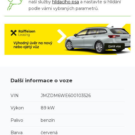
naší služby
hlídacího psa
a nastavte si hlídání
podle vámi vybraných parametrů.
Další informace o voze
VIN
JMZDM6WE600103526
Výkon
89 kW
Palivo
benzín
Barva
červená