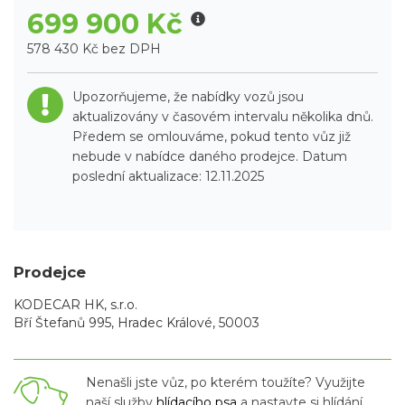
699 900 Kč
578 430 Kč bez DPH
Upozorňujeme, že nabídky vozů jsou
aktualizovány v časovém intervalu několika dnů.
Předem se omlouváme, pokud tento vůz již
nebude v nabídce daného prodejce. Datum
poslední aktualizace: 12.11.2025
Prodejce
KODECAR HK, s.r.o.
Bří Štefanů 995, Hradec Králové, 50003
Nenašli jste vůz, po kterém toužíte? Využijte
naší služby
hlídacího psa
a nastavte si hlídání