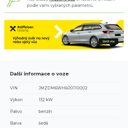
podle vámi vybraných parametrů.
Další informace o voze
VIN
JMZDM6WH600110002
Výkon
132 kW
Palivo
benzín
Barva
šedá