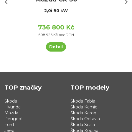
2,0i 90 kW
736 800 Kč
608 926 Kč bez DPH
Detail
TOP značky
TOP modely
Škoda
Škoda Fabia
Hyundai
Škoda Kamiq
Mazda
Škoda Karoq
Peugeot
Škoda Octavia
Ford
Škoda Scala
Jeep
Škoda Kodiaq