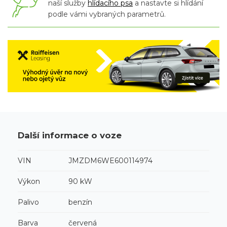
naší služby
hlídacího psa
a nastavte si hlídání
podle vámi vybraných parametrů.
Další informace o voze
VIN
JMZDM6WE600114974
Výkon
90 kW
Palivo
benzín
Barva
červená