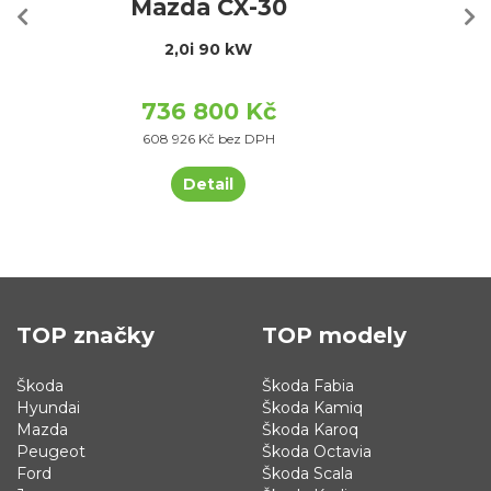
Mazda CX-30
2,0i 90 kW
736 800 Kč
608 926 Kč bez DPH
Detail
TOP značky
TOP modely
Škoda
Škoda Fabia
Hyundai
Škoda Kamiq
Mazda
Škoda Karoq
Peugeot
Škoda Octavia
Ford
Škoda Scala