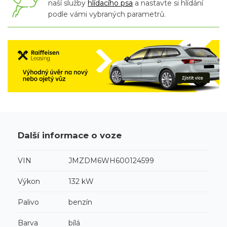
naší služby
hlídacího psa
a nastavte si hlídání
podle vámi vybraných parametrů.
Další informace o voze
VIN
JMZDM6WH600124599
Výkon
132 kW
Palivo
benzín
Barva
bílá