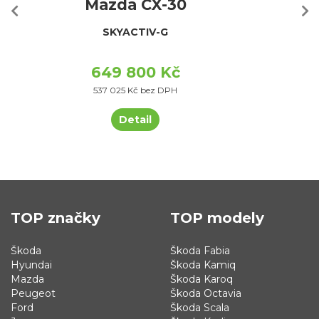
Mazda CX-30
SKYACTIV-G
649 800 Kč
537 025 Kč bez DPH
Detail
TOP značky
TOP modely
Škoda
Škoda Fabia
Hyundai
Škoda Kamiq
Mazda
Škoda Karoq
Peugeot
Škoda Octavia
Ford
Škoda Scala