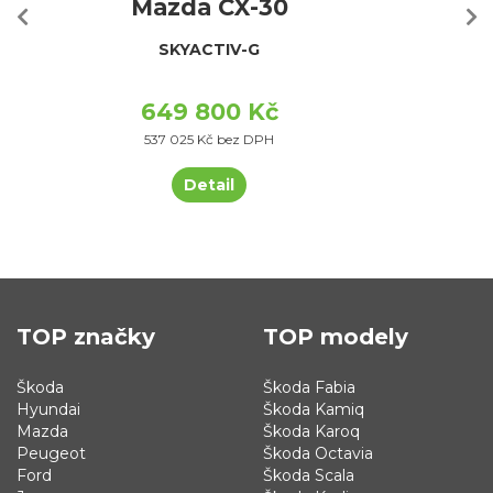
Mazda CX-30
SKYACTIV-G
649 800 Kč
537 025 Kč bez DPH
Detail
TOP značky
TOP modely
Škoda
Škoda Fabia
Hyundai
Škoda Kamiq
Mazda
Škoda Karoq
Peugeot
Škoda Octavia
Ford
Škoda Scala