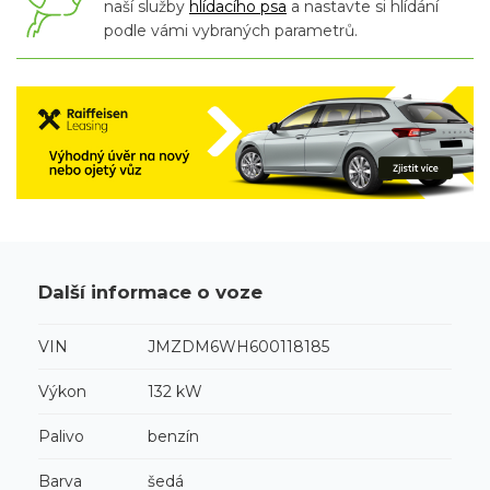
naší služby
hlídacího psa
a nastavte si hlídání
podle vámi vybraných parametrů.
Další informace o voze
VIN
JMZDM6WH600118185
Výkon
132 kW
Palivo
benzín
Barva
šedá