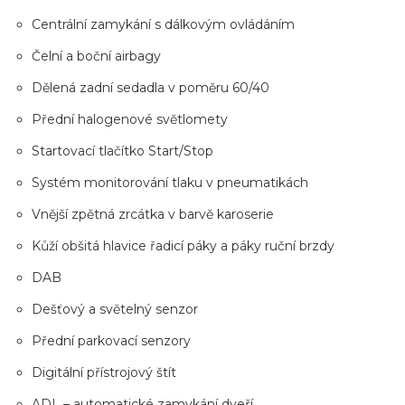
Centrální zamykání s dálkovým ovládáním
Čelní a boční airbagy
Dělená zadní sedadla v poměru 60/40
Přední halogenové světlomety
Startovací tlačítko Start/Stop
Systém monitorování tlaku v pneumatikách
Vnější zpětná zrcátka v barvě karoserie
Kůží obšitá hlavice řadicí páky a páky ruční brzdy
DAB
Dešťový a světelný senzor
Přední parkovací senzory
Digitální přístrojový štít
ADL – automatické zamykání dveří