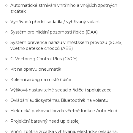
Automatické stmívání vnitřního a vnějších zpětných
zrcátek
Vyhřívaná přední sedadla / vyhřívaný volant
Systém pro hlídání pozornosti řidiče (DAA)
Systém prevence nárazu v městském provozu (SCBS)
včetně detekce chodců (AEB)
G-Vectoring Control Plus (GVC+)
Kit na opravu pneumatik
Kolenní airbag na místě řidiče
Výškově nastavitelné sedadlo řidiče i spolujezdce
Ovládání audiosystému, Bluetooth® na volantu
Elektrická parkovací brzda včetně funkce Auto Hold
Projekční barevný head up displej
Vnější zpětná zrcátka vyhřívaná, elektricky ovládaná,