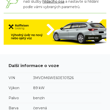
naší služby
hlídacího psa
a nastavte si hlídání
podle vámi vybraných parametrů.
Další informace o voze
VIN
3MVDM6WE60E101526
Výkon
89 kW
Palivo
benzín
Barva
červená