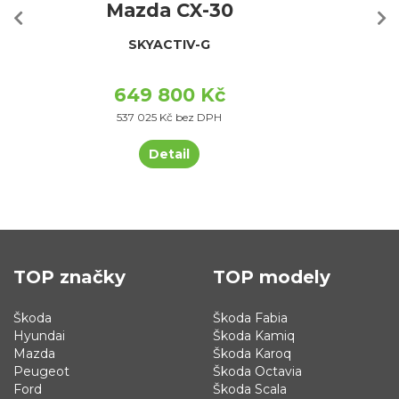
Mazda CX-30
SKYACTIV-G
649 800 Kč
537 025 Kč bez DPH
Detail
TOP značky
TOP modely
Škoda
Škoda Fabia
Hyundai
Škoda Kamiq
Mazda
Škoda Karoq
Peugeot
Škoda Octavia
Ford
Škoda Scala