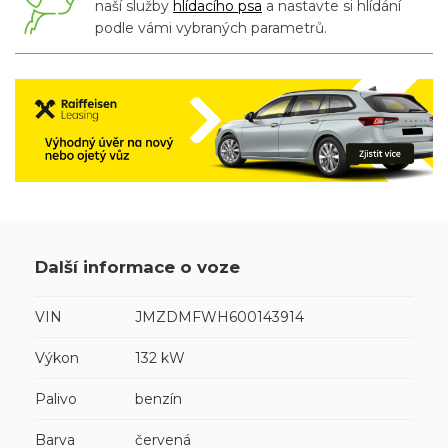
naší služby
hlídacího psa
a nastavte si hlídání
podle vámi vybraných parametrů.
Další informace o voze
VIN
JMZDMFWH600143914
Výkon
132 kW
Palivo
benzín
Barva
červená