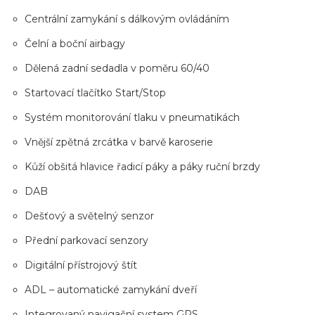
Centrální zamykání s dálkovým ovládáním
Čelní a boční airbagy
Dělená zadní sedadla v poměru 60/40
Startovací tlačítko Start/Stop
Systém monitorování tlaku v pneumatikách
Vnější zpětná zrcátka v barvě karoserie
Kůží obšitá hlavice řadicí páky a páky ruční brzdy
DAB
Dešťový a světelný senzor
Přední parkovací senzory
Digitální přístrojový štít
ADL – automatické zamykání dveří
Integrovaný navigační system GPS