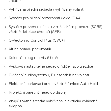
zrcátek
Vyhřívaná přední sedadla / vyhřívaný volant
Systém pro hlídání pozornosti řidiče (DAA)
Systém prevence nárazu v městském provozu (SCBS)
včetně detekce chodců (AEB)
G-Vectoring Control Plus (GVC+)
Kit na opravu pneumatik
Kolenní airbag na místě řidiče
Výškově nastavitelné sedadlo řidiče i spolujezdce
Ovládání audiosystému, Bluetooth® na volantu
Elektrická parkovací brzda včetně funkce Auto Hold
Projekční barevný head up displej
Vnější zpětná zrcátka vyhřívaná, elektricky ovládaná,
sklopná