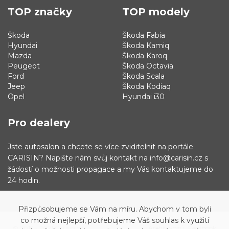
TOP značky
TOP modely
Škoda
Škoda Fabia
Hyundai
Škoda Kamiq
Mazda
Škoda Karoq
Peugeot
Škoda Octavia
Ford
Škoda Scala
Jeep
Škoda Kodiaq
Opel
Hyundai i30
Pro dealery
Jste autosalon a chcete se více zviditelnit na portále
CARISIN? Napište nám svůj kontakt na info@carisin.cz s
žádostí o možnosti propagace a my Vás kontaktujeme do
24 hodin.
Přizpůsobujeme se Vám na míru. Abychom v tom byli
co možná nejlepší, potřebujeme Váš souhlas k využití
© 2019 - 2021 Carisin.cz
Archiv vozů
Facebook