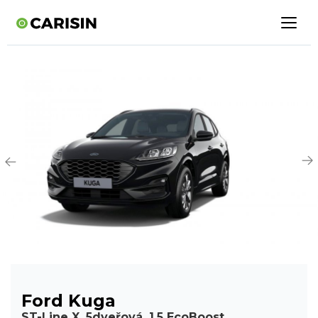
Ford Kuga
ST-Line X, 5dveřová, 1.5 EcoBoost