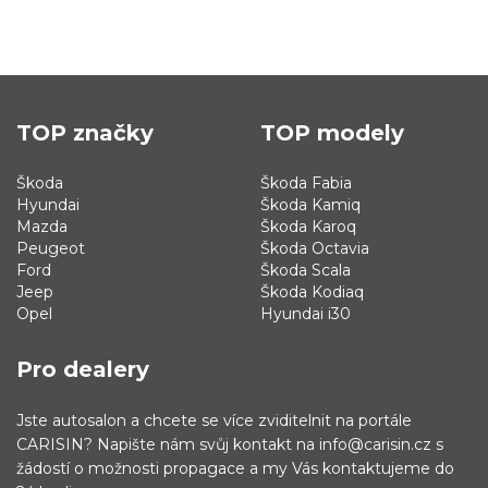
TOP značky
TOP modely
Škoda
Škoda Fabia
Hyundai
Škoda Kamiq
Mazda
Škoda Karoq
Peugeot
Škoda Octavia
Ford
Škoda Scala
Jeep
Škoda Kodiaq
Opel
Hyundai i30
Pro dealery
Jste autosalon a chcete se více zviditelnit na portále
CARISIN? Napište nám svůj kontakt na info@carisin.cz s
žádostí o možnosti propagace a my Vás kontaktujeme do