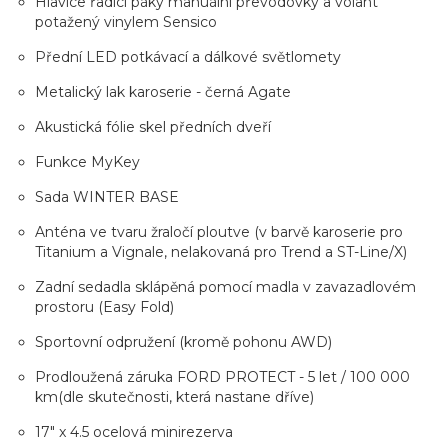
Hlavice řadicí páky manuální převodovky a volant
potažený vinylem Sensico
Přední LED potkávací a dálkové světlomety
Metalický lak karoserie - černá Agate
Akustická fólie skel předních dveří
Funkce MyKey
Sada WINTER BASE
Anténa ve tvaru žraločí ploutve (v barvě karoserie pro
Titanium a Vignale, nelakovaná pro Trend a ST-Line/X)
Zadní sedadla sklápěná pomocí madla v zavazadlovém
prostoru (Easy Fold)
Sportovní odpružení (kromě pohonu AWD)
Prodloužená záruka FORD PROTECT - 5 let / 100 000
km(dle skutečnosti, která nastane dříve)
17" x 4.5 ocelová minirezerva