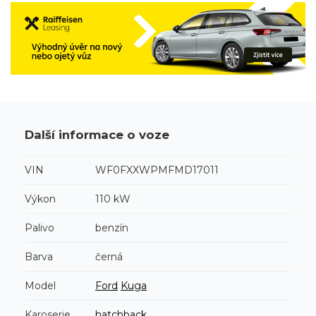
Další informace o voze
VIN
WF0FXXWPMFMD17011
Výkon
110 kW
Palivo
benzín
Barva
černá
Model
Ford
Kuga
Karoserie
hatchback