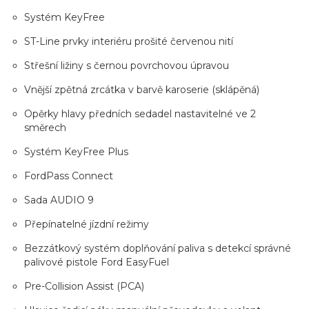
Systém KeyFree
ST-Line prvky interiéru prošité červenou nití
Střešní ližiny s černou povrchovou úpravou
Vnější zpětná zrcátka v barvě karoserie (sklápěná)
Opěrky hlavy předních sedadel nastavitelné ve 2
směrech
Systém KeyFree Plus
FordPass Connect
Sada AUDIO 9
Přepínatelné jízdní režimy
Bezzátkový systém doplňování paliva s detekcí správné
palivové pistole Ford EasyFuel
Pre-Collision Assist (PCA)