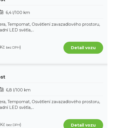
6,4 l/100 km
era, Tempomat, Osvětlení zavazadlového prostoru,
ní LED světla,...
 Kč
)
Detail vozu
bez DPH
ost
6,8 l/100 km
era, Tempomat, Osvětlení zavazadlového prostoru,
ní LED světla,...
 Kč
)
Detail vozu
bez DPH