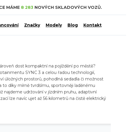
DCE MÁME
8 283
NOVÝCH SKLADOVÝCH VOZŮ.
ancování
Značky
Modely
Blog
Kontakt
 zároveň dost kompaktní na pojíždění po městě?
otainmentu SYNC 3 a celou řadou technologií,
ství úložných prostorů, pohodlná sedadla či možnost
 a to díky mírně tvrdšímu, sportovněji laděnému
iž najdeme udržování v jízdním pruhu, adaptivní
lze navíc ujet až 56 kilometrů na čistě elektrický