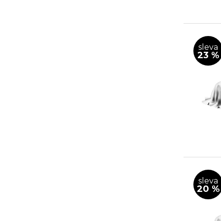
sleva
23 %
sleva
20 %