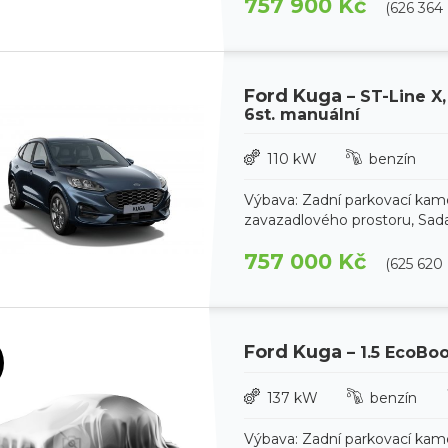
757 900 Kč
(626 364
Ford Kuga
– ST-Line X,
6st. manuální
110 kW
benzín
Výbava: Zadní parkovací kam
zavazadlového prostoru, Sada
757 000 Kč
(625 620
Ford Kuga
– 1.5 EcoBo
137 kW
benzín
Výbava: Zadní parkovací kam