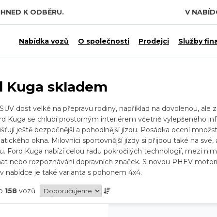
IHNED K ODBĚRU.
V NABÍ
 7,5 MILIARDY KČ.
Nabídka vozů
O společnosti
Prodejci
Služby fin
d Kuga skladem
SUV dost velké na přepravu rodiny, například na dovolenou, ale
d Kuga se chlubí prostorným interiérem včetně vylepšeného inf
jišťují ještě bezpečnější a pohodlnější jízdu. Posádka ocení množ
tického okna. Milovníci sportovnější jízdy si přijdou také na své,
. Ford Kuga nabízí celou řadu pokročilých technologií, mezi nim
 nebo rozpoznávání dopravních značek. S novou PHEV motorizací 
v nabídce je také varianta s pohonem 4x4.
no
158
vozů