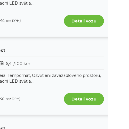
ní LED světla,...
 Kč
)
Detail vozu
bez DPH
ost
6,4 l/100 km
era, Tempomat, Osvětlení zavazadlového prostoru,
ní LED světla,...
 Kč
)
Detail vozu
bez DPH
ost