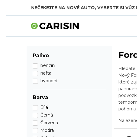
NEČEKEJTE NA NOVÉ AUTO, VYBERTE SI VŮZ 
SKLADOVÁ AUTA V CELKOVÉ HODNOTĚ TÉMĚŘ
For
Palivo
benzín
Hledáte 
nafta
Nový For
hybridní
které za
panorama
podvozku
Barva
tempomat
Bílá
pohon a 
Černá
Naleze
Červená
Modrá