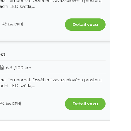
era, Tempomat, Osvětlení zavazadlového prostoru,
ní LED světla,...
0 Kč
)
Detail vozu
bez DPH
ost
6,8 l/100 km
era, Tempomat, Osvětlení zavazadlového prostoru,
ní LED světla,...
 Kč
)
Detail vozu
bez DPH