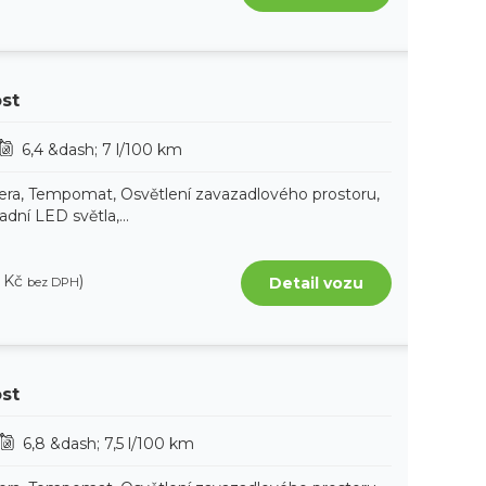
ost
6,4 &dash; 7 l/100 km
era, Tempomat, Osvětlení zavazadlového prostoru,
ní LED světla,...
7 Kč
)
Detail vozu
bez DPH
ost
6,8 &dash; 7,5 l/100 km