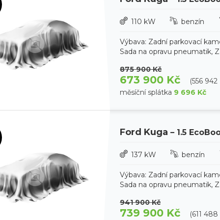
110 kW
benzín
Výbava: Zadní parkovací kam
Sada na opravu pneumatik, Zad
875 900 Kč
673 900 Kč
(556 942
měsíční splátka
9 696 Kč
Ford Kuga
– 1.5 EcoBo
137 kW
benzín
Výbava: Zadní parkovací kam
Sada na opravu pneumatik, Zad
941 900 Kč
739 900 Kč
(611 488