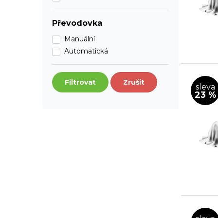
Převodovka
Manuální
Automatická
Filtrovat
Zrušit
sleva
23 %