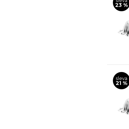
sleva
23 %
sleva
21 %