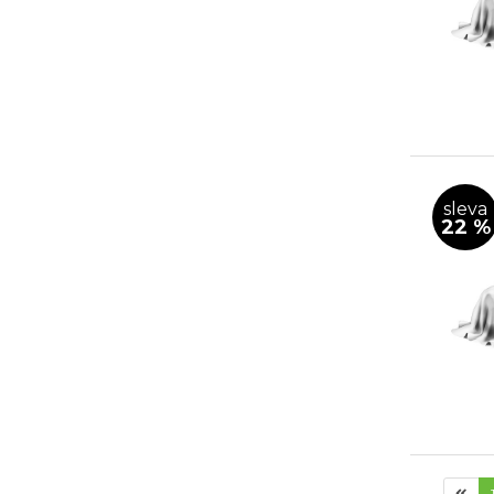
sleva
22 %