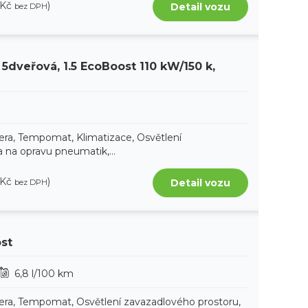
 Kč
)
Detail vozu
bez DPH
 5dveřová, 1.5 EcoBoost 110 kW/150 k,
era, Tempomat, Klimatizace, Osvětlení
 na opravu pneumatik,...
 Kč
)
Detail vozu
bez DPH
ost
6,8 l/100 km
era, Tempomat, Osvětlení zavazadlového prostoru,