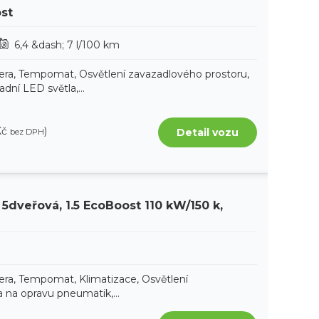
ost
6,4 &dash; 7 l/100 km
era, Tempomat, Osvětlení zavazadlového prostoru,
ní LED světla,...
Kč
)
Detail vozu
bez DPH
 5dveřová, 1.5 EcoBoost 110 kW/150 k,
era, Tempomat, Klimatizace, Osvětlení
 na opravu pneumatik,...