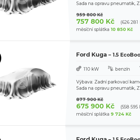
Sada na opravu pneumatik, Zad
959 800 Kč
757 800 Kč
(626 281
měsíční splátka
10 850 Kč
Ford Kuga
– 1.5 EcoBo
110 kW
benzín
Výbava: Zadní parkovací kam
Sada na opravu pneumatik, Zad
877 900 Kč
675 900 Kč
(558 595
měsíční splátka
9 724 Kč
Ford Kuga
– 1.5 EcoBo