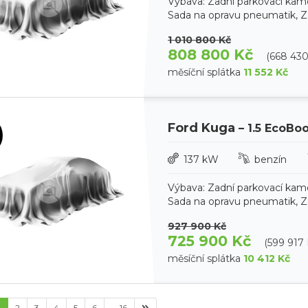
Výbava: Zadní parkovací kam
Sada na opravu pneumatik, Zad
1 010 800 Kč
808 800 Kč
(668 43
měsíční splátka
11 552 Kč
Ford Kuga
– 1.5 EcoBo
137 kW
benzín
Výbava: Zadní parkovací kam
Sada na opravu pneumatik, Zad
927 900 Kč
725 900 Kč
(599 917
měsíční splátka
10 412 Kč
1
2
3
4
5
6
... 16