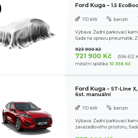
Ford Kuga
– 1.5 EcoBo
110 kW
benzín
Výbava: Zadní parkovací kam
Sada na opravu pneumatik, Zad
923 900 Kč
721 900 Kč
(596 612 
měsíční splátka
10 356 Kč
Ford Kuga
– ST-Line X,
6st. manuální
110 kW
benzín
Výbava: Zadní parkovací kam
zavazadlového prostoru, Sada