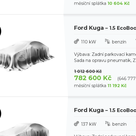
měsíční splátka
10 604 Kč
Ford Kuga
– 1.5 EcoBo
110 kW
benzín
Výbava: Zadní parkovací kam
Sada na opravu pneumatik, Zad
1 012 600 Kč
782 600 Kč
(646 77
měsíční splátka
11 192 Kč
Ford Kuga
– 1.5 EcoBo
137 kW
benzín