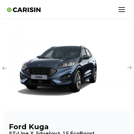
Ford Kuga
ST-Line X, 5dveřová, 1.5 EcoBoost