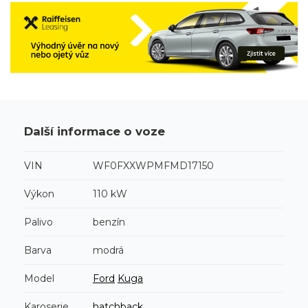
Další informace o voze
VIN
WF0FXXWPMFMD17150
Výkon
110 kW
Palivo
benzín
Barva
modrá
Model
Ford
Kuga
Karoserie
hatchback