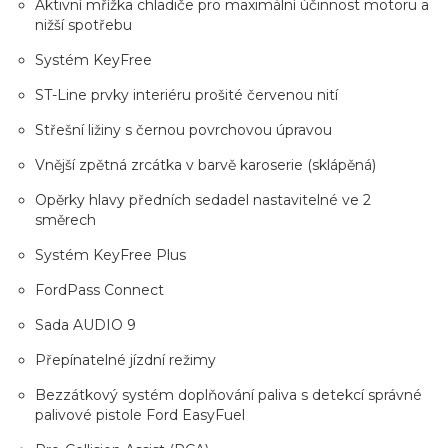
Aktivní mřížka chladiče pro maximální účinnost motoru a
nižší spotřebu
Systém KeyFree
ST-Line prvky interiéru prošité červenou nití
Střešní ližiny s černou povrchovou úpravou
Vnější zpětná zrcátka v barvě karoserie (sklápěná)
Opěrky hlavy předních sedadel nastavitelné ve 2
směrech
Systém KeyFree Plus
FordPass Connect
Sada AUDIO 9
Přepínatelné jízdní režimy
Bezzátkový systém doplňování paliva s detekcí správné
palivové pistole Ford EasyFuel