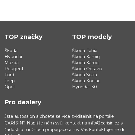
TOP značky
TOP modely
Škoda
Škoda Fabia
Hyundai
Škoda Kamiq
Mazda
Škoda Karoq
Peugeot
Škoda Octavia
Ford
Škoda Scala
Jeep
Škoda Kodiaq
Opel
Hyundai i30
Pro dealery
Jste autosalon a chcete se více zviditelnit na portále
CARISIN? Napište nám svůj kontakt na info@carisin.cz s
žádostí o možnosti propagace a my Vás kontaktujeme do