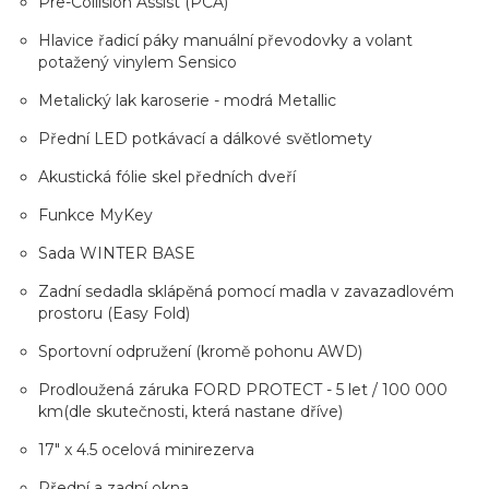
Pre-Collision Assist (PCA)
Hlavice řadicí páky manuální převodovky a volant
potažený vinylem Sensico
Metalický lak karoserie - modrá Metallic
Přední LED potkávací a dálkové světlomety
Akustická fólie skel předních dveří
Funkce MyKey
Sada WINTER BASE
Zadní sedadla sklápěná pomocí madla v zavazadlovém
prostoru (Easy Fold)
Sportovní odpružení (kromě pohonu AWD)
Prodloužená záruka FORD PROTECT - 5 let / 100 000
km(dle skutečnosti, která nastane dříve)
17" x 4.5 ocelová minirezerva
Přední a zadní okna