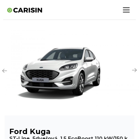
Ford Kuga
ST-Line, 5dveřová, 1.5 EcoBoost 110 kW/150 k,