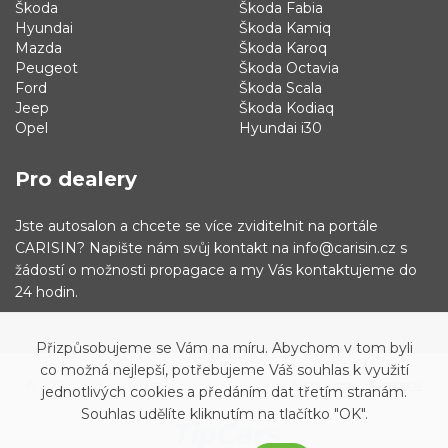
Škoda
Škoda Fabia
Hyundai
Škoda Kamiq
Mazda
Škoda Karoq
Peugeot
Škoda Octavia
Ford
Škoda Scala
Jeep
Škoda Kodiaq
Opel
Hyundai i30
Pro dealery
Jste autosalon a chcete se více zviditelnit na portále
CARISIN? Napište nám svůj kontakt na info@carisin.cz s
žádostí o možnosti propagace a my Vás kontaktujeme do
24 hodin.
Přizpůsobujeme se Vám na míru. Abychom v tom byli
co možná nejlepší, potřebujeme Váš souhlas k využití
© 2019 - 2021 Carisin.cz
Archiv vozů
Facebook
jednotlivých cookies a předáním dat třetím stranám.
Souhlas udělíte kliknutím na tlačítko "OK".