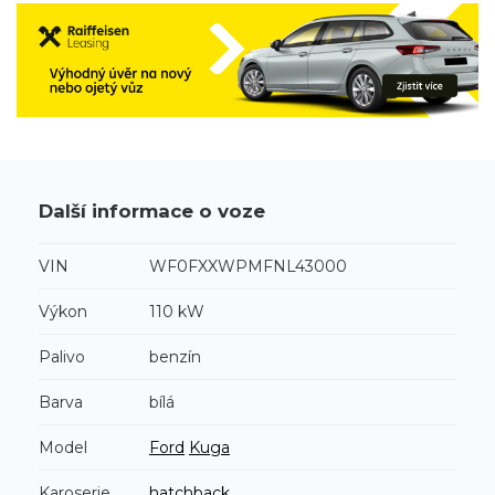
Další informace o voze
VIN
WF0FXXWPMFNL43000
Výkon
110 kW
Palivo
benzín
Barva
bílá
Model
Ford
Kuga
Karoserie
hatchback