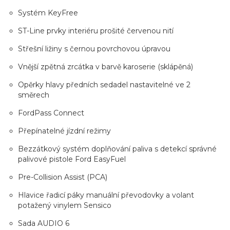
Systém KeyFree
ST-Line prvky interiéru prošité červenou nití
Střešní ližiny s černou povrchovou úpravou
Vnější zpětná zrcátka v barvě karoserie (sklápěná)
Opěrky hlavy předních sedadel nastavitelné ve 2
směrech
FordPass Connect
Přepínatelné jízdní režimy
Bezzátkový systém doplňování paliva s detekcí správné
palivové pistole Ford EasyFuel
Pre-Collision Assist (PCA)
Hlavice řadicí páky manuální převodovky a volant
potažený vinylem Sensico
Sada AUDIO 6