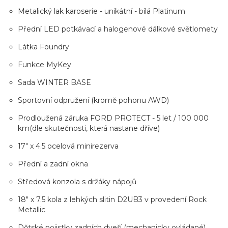
Metalický lak karoserie - unikátní - bílá Platinum
Přední LED potkávací a halogenové dálkové světlomety
Látka Foundry
Funkce MyKey
Sada WINTER BASE
Sportovní odpružení (kromě pohonu AWD)
Prodloužená záruka FORD PROTECT - 5 let / 100 000
km(dle skutečnosti, která nastane dříve)
17" x 4.5 ocelová minirezerva
Přední a zadní okna
Středová konzola s držáky nápojů
18" x 7.5 kola z lehkých slitin D2UB3 v provedení Rock
Metallic
Dětské pojistky zadních dveří (mechanicky ovládané)