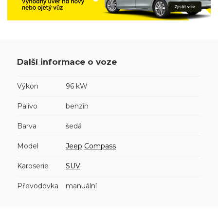
Další informace o voze
Výkon
96 kW
Palivo
benzín
Barva
šedá
Model
Jeep
Compass
Karoserie
SUV
Převodovka
manuální