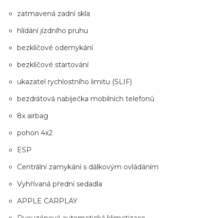
zatmavená zadní skla
hlídání jízdního pruhu
bezklíčové odemykání
bezklíčové startování
ukazatel rychlostního limitu (SLIF)
bezdrátová nabíječka mobilních telefonů
8x airbag
pohon 4x2
ESP
Centrální zamykání s dálkovým ovládáním
Vyhřívaná přední sedadla
APPLE CARPLAY