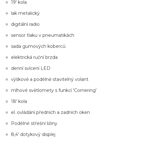
19' kola
lak metalický
digitální radio
sensor tlaku v pneumatikách
sada gumových koberců
elektrická ruční brzda
denní svícení LED
výškově a podélně stavitelný volant
mlhové světlomety s funkcí 'Cornering'
18' kola
el. ovládání předních a zadních oken
Podélné střešní ližiny
8,4' dotykový displej