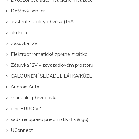
Dvouzónová automatická klimatizace
Dešťový senzor
asistent stability přívěsu (TSA)
alu kola
Zasůvka 12V
Elektrochromatické zpětné zrcátko
Zásuvka 12V v zavazadlovém prostoru
ČALOUNĚNÍ SEDADEL LÁTKA/KŮŽE
Android Auto
manuální převodovka
plní 'EURO VI'
sada na opravu pneumatik (fix & go)
UConnect