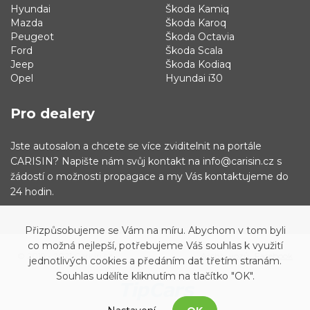
Hyundai
Škoda Kamiq
Mazda
Škoda Karoq
Peugeot
Škoda Octavia
Ford
Škoda Scala
Jeep
Škoda Kodiaq
Opel
Hyundai i30
Pro dealery
Jste autosalon a chcete se více zviditelnit na portále
CARISIN? Napište nám svůj kontakt na info@carisin.cz s
žádostí o možnosti propagace a my Vás kontaktujeme do
24 hodin.
Přizpůsobujeme se Vám na míru. Abychom v tom byli
co možná nejlepší, potřebujeme Váš souhlas k využití
© 2019 - 2021 Carisin.cz
Archiv vozů
Facebook
jednotlivých cookies a předáním dat třetím stranám.
Souhlas udělíte kliknutím na tlačítko "OK".