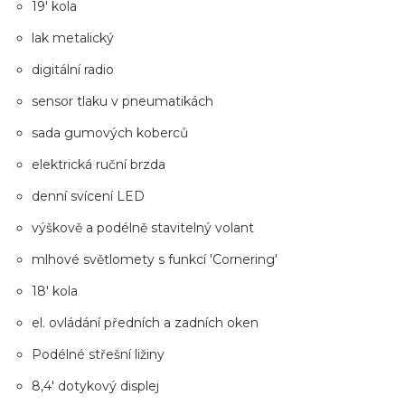
19' kola
lak metalický
digitální radio
sensor tlaku v pneumatikách
sada gumových koberců
elektrická ruční brzda
denní svícení LED
výškově a podélně stavitelný volant
mlhové světlomety s funkcí 'Cornering'
18' kola
el. ovládání předních a zadních oken
Podélné střešní ližiny
8,4' dotykový displej