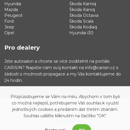
Hyundai
Škoda Kamiq
Mazda
Škoda Karoq
Peugeot
Škoda Octavia
Ford
Škoda Scala
Jeep
Škoda Kodiaq
Opel
Hyundai i30
Pro dealery
Jste autosalon a chcete se více zviditelnit na portále
CARISIN? Napište nám svůj kontakt na info@carisin.cz s
žádostí o možnosti propagace a my Vás kontaktujeme do
24 hodin.
Přizpůsobujeme se Vám na míru. Abychom v tom byli
co možná nejlepší, potřebujeme Váš souhlas k využití
© 2019 - 2021 Carisin.cz
Archiv vozů
Facebook
jednotlivých cookies a předáním dat třetím stranám.
Souhlas udělíte kliknutím na tlačítko "OK".