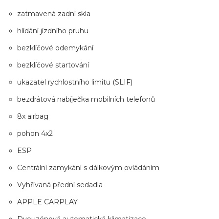
zatmavená zadní skla
hlídání jízdního pruhu
bezklíčové odemykání
bezklíčové startování
ukazatel rychlostního limitu (SLIF)
bezdrátová nabíječka mobilních telefonů
8x airbag
pohon 4x2
ESP
Centrální zamykání s dálkovým ovládáním
Vyhřívaná přední sedadla
APPLE CARPLAY