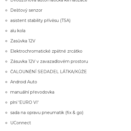
Dvouzónová automatická klimatizace
Dešťový senzor
asistent stability přívěsu (TSA)
alu kola
Zasůvka 12V
Elektrochromatické zpětné zrcátko
Zásuvka 12V v zavazadlovém prostoru
ČALOUNĚNÍ SEDADEL LÁTKA/KŮŽE
Android Auto
manuální převodovka
plní 'EURO VI'
sada na opravu pneumatik (fix & go)
UConnect