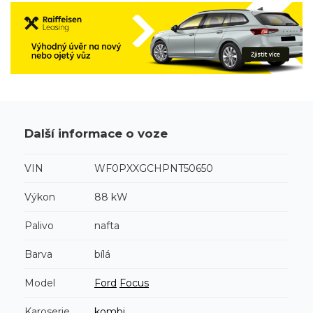
Další informace o voze
VIN
WF0PXXGCHPNT50650
Výkon
88 kW
Palivo
nafta
Barva
bílá
Model
Ford
Focus
Karoserie
kombi