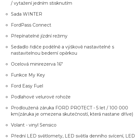
/ vytažení jedním stisknutím
Sada WINTER
FordPass Connect
Přepínatelné jízdní režimy
Sedadlo řidiče podélně a výškově nastavitelné s
nastavitelnou bederní opěrkou
Ocelová minirezerva 16"
Funkce My Key
Ford Easy Fuel
Podlahové velurové rohože
Prodloužená záruka FORD PROTECT - 5 let / 100 000
km(záruka je omezena skutečností, která nastane dříve)
Volant - vinyl Sensico
Přední LED světlomety, LED světla denního svícení, LED