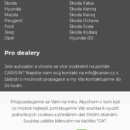
Škoda
Škoda Fabia
Hyundai
Škoda Kamiq
Mazda
Škoda Karoq
Peugeot
Škoda Octavia
Ford
Škoda Scala
Jeep
Škoda Kodiaq
Opel
Hyundai i30
Pro dealery
Jste autosalon a chcete se více zviditelnit na portále
CARISIN? Napište nám svůj kontakt na info@carisin.cz s
žádostí o možnosti propagace a my Vás kontaktujeme do
24 hodin.
Přizpůsobujeme se Vám na míru. Abychom v tom byli
co možná nejlepší, potřebujeme Váš souhlas k využití
© 2019 - 2021 Carisin.cz
Archiv vozů
Facebook
jednotlivých cookies a předáním dat třetím stranám.
Souhlas udělíte kliknutím na tlačítko "OK".