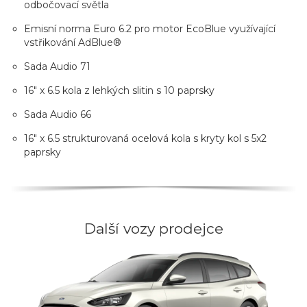
odbočovací světla
Emisní norma Euro 6.2 pro motor EcoBlue využívající
vstřikování AdBlue®
Sada Audio 71
16" x 6.5 kola z lehkých slitin s 10 paprsky
Sada Audio 66
16" x 6.5 strukturovaná ocelová kola s kryty kol s 5x2
paprsky
Další vozy prodejce