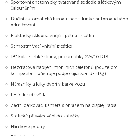
Sportovní anatomicky tvarovaná sedadla s látkovým
čalouněním
Duální automatická klimatizace s funkcí automatického
odmlžování
Elektricky sklopná vnější zpětná zrcátka
Samostmívací vnitřní zrcátko
18" kola z lehké slitiny, pneumatiky 225/40 R18
Bezdrátové nabíjení mobilních telefonů (pouze pro
kompatibilní přístroje podporující standard Qi)
Nárazníky a kliky dveří v barvě vozu
LED denní světla
Zadní parkovací kamera s obrazem na displeji rádia
Statické přisvěcování do zatáčky
Hliníkové pedály