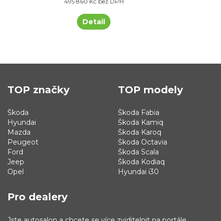
495 860 Kč bez DPH
Detail
TOP značky
TOP modely
Škoda
Škoda Fabia
Hyundai
Škoda Kamiq
Mazda
Škoda Karoq
Peugeot
Škoda Octavia
Ford
Škoda Scala
Jeep
Škoda Kodiaq
Opel
Hyundai i30
Pro dealery
Jste autosalon a chcete se více zviditelnit na portále