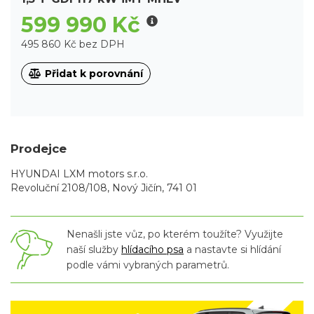
599 990 Kč
495 860 Kč bez DPH
Přidat k porovnání
Prodejce
HYUNDAI LXM motors s.r.o.
Revoluční 2108/108, Nový Jičín, 741 01
Nenašli jste vůz, po kterém toužíte? Využijte
naší služby
hlídacího psa
a nastavte si hlídání
podle vámi vybraných parametrů.