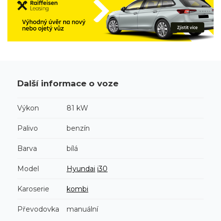
Další informace o voze
Výkon
81 kW
Palivo
benzín
Barva
bílá
Model
Hyundai
i30
Karoserie
kombi
Převodovka
manuální