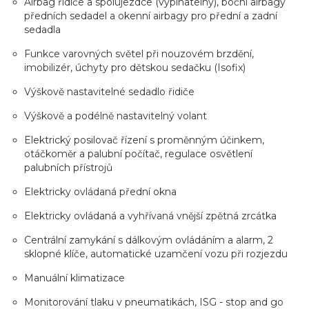
Airbag řidiče a spolujezdce (vypínatelný), boční airbagy
předních sedadel a okenní airbagy pro přední a zadní
sedadla
Funkce varovných světel při nouzovém brzdění,
imobilizér, úchyty pro dětskou sedačku (Isofix)
Výškově nastavitelné sedadlo řidiče
Výškově a podélně nastavitelný volant
Elektrický posilovač řízení s proměnným účinkem,
otáčkoměr a palubní počítač, regulace osvětlení
palubních přístrojů
Elektricky ovládaná přední okna
Elektricky ovládaná a vyhřívaná vnější zpětná zrcátka
Centrální zamykání s dálkovým ovládáním a alarm, 2
sklopné klíče, automatické uzamčení vozu při rozjezdu
Manuální klimatizace
Monitorování tlaku v pneumatikách, ISG - stop and go