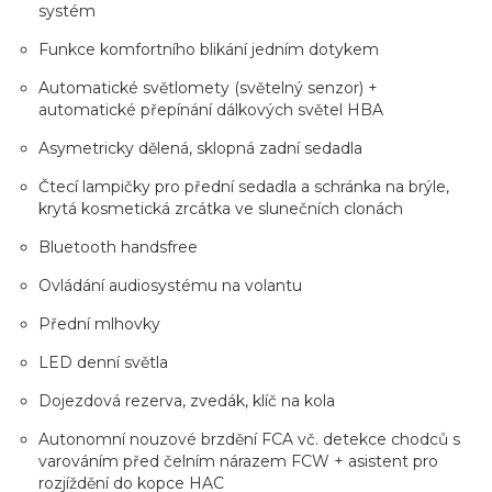
systém
Funkce komfortního blikání jedním dotykem
Automatické světlomety (světelný senzor) +
automatické přepínání dálkových světel HBA
Asymetricky dělená, sklopná zadní sedadla
Čtecí lampičky pro přední sedadla a schránka na brýle,
krytá kosmetická zrcátka ve slunečních clonách
Bluetooth handsfree
Ovládání audiosystému na volantu
Přední mlhovky
LED denní světla
Dojezdová rezerva, zvedák, klíč na kola
Autonomní nouzové brzdění FCA vč. detekce chodců s
varováním před čelním nárazem FCW + asistent pro
rozjíždění do kopce HAC