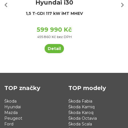
Hyundai i30
1,5 T-GDI 117 kW iMT MHEV
599 990 Kč
495 860 Kč bez DPH
Detail
TOP značky
TOP modely
Škoda
Škoda Fabia
Hyundai
Škoda Kamiq
Mazda
Škoda Karoq
Peugeot
Škoda Octavia
Ford
Škoda Scala