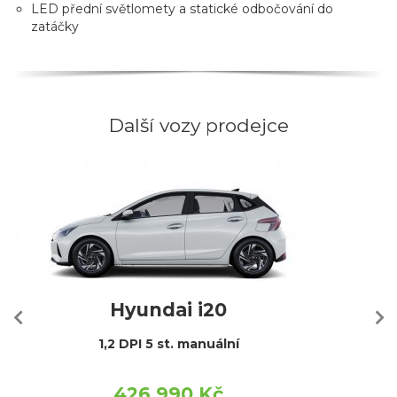
LED přední světlomety a statické odbočování do
zatáčky
Další vozy prodejce
Hyundai i20
1,2 DPI 5 st. manuální
426 990 Kč