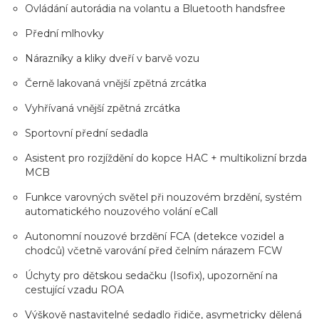
Ovládání autorádia na volantu a Bluetooth handsfree
Přední mlhovky
Nárazníky a kliky dveří v barvě vozu
Černě lakovaná vnější zpětná zrcátka
Vyhřívaná vnější zpětná zrcátka
Sportovní přední sedadla
Asistent pro rozjíždění do kopce HAC + multikolizní brzda
MCB
Funkce varovných světel při nouzovém brzdění, systém
automatického nouzového volání eCall
Autonomní nouzové brzdění FCA (detekce vozidel a
chodců) včetně varování před čelním nárazem FCW
Úchyty pro dětskou sedačku (Isofix), upozornění na
cestující vzadu ROA
Výškově nastavitelné sedadlo řidiče, asymetricky dělená