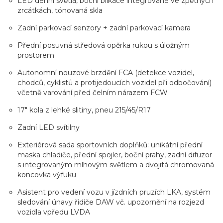
LED denní světla, boční blikače integrované ve zpětných
zrcátkách, tónovaná skla
Zadní parkovací senzory + zadní parkovací kamera
Přední posuvná středová opěrka rukou s úložným
prostorem
Autonomní nouzové brzdění FCA (detekce vozidel,
chodců, cyklistů a protijedoucích vozidel při odbočování)
včetně varování před čelním nárazem FCW
17" kola z lehké slitiny, pneu 215/45/R17
Zadní LED svítilny
Exteriérová sada sportovních doplňků: unikátní přední
maska chladiče, přední spojler, boční prahy, zadní difuzor
s integrovaným mlhovým světlem a dvojitá chromovaná
koncovka výfuku
Asistent pro vedení vozu v jízdních pruzích LKA, systém
sledování únavy řidiče DAW vč. upozornění na rozjezd
vozidla vpředu LVDA