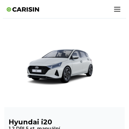
Hyundai i20
1,2 DPI 5 st. manuální