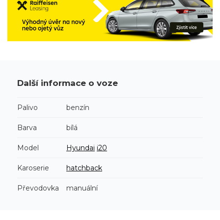
Další informace o voze
Palivo
benzín
Barva
bílá
Model
Hyundai
i20
Karoserie
hatchback
Převodovka
manuální