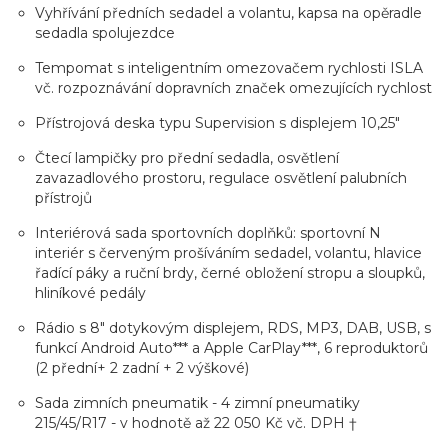
Vyhřívání předních sedadel a volantu, kapsa na opěradle
sedadla spolujezdce
Tempomat s inteligentním omezovačem rychlosti ISLA
vč. rozpoznávání dopravních značek omezujících rychlost
Přístrojová deska typu Supervision s displejem 10,25"
Čtecí lampičky pro přední sedadla, osvětlení
zavazadlového prostoru, regulace osvětlení palubních
přístrojů
Interiérová sada sportovních doplňků: sportovní N
interiér s červeným prošíváním sedadel, volantu, hlavice
řadící páky a ruční brdy, černé obložení stropu a sloupků,
hliníkové pedály
Rádio s 8" dotykovým displejem, RDS, MP3, DAB, USB, s
funkcí Android Auto*** a Apple CarPlay***, 6 reproduktorů
(2 přední+ 2 zadní + 2 výškové)
Sada zimních pneumatik - 4 zimní pneumatiky
215/45/R17 - v hodnotě až 22 050 Kč vč. DPH †