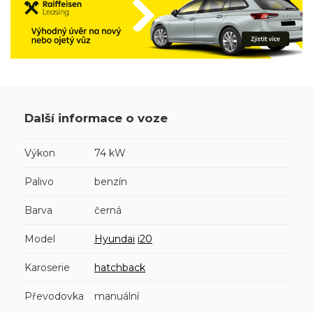
Další informace o voze
Výkon
74 kW
Palivo
benzín
Barva
černá
Model
Hyundai
i20
Karoserie
hatchback
Převodovka
manuální