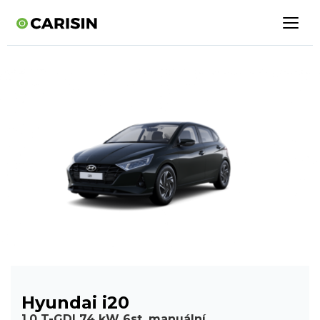
Hyundai i20
1,0 T-GDI 74 kW 6st. manuální