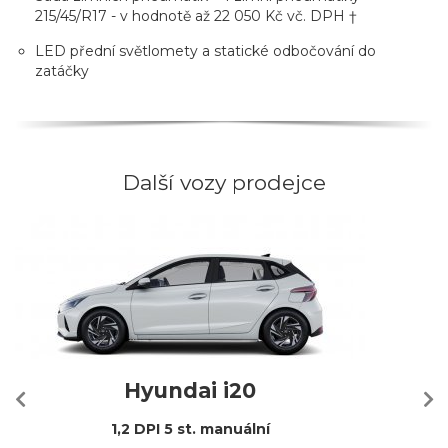
215/45/R17 - v hodnotě až 22 050 Kč vč. DPH †
LED přední světlomety a statické odbočování do
zatáčky
Další vozy prodejce
Hyundai i20
1,2 DPI 5 st. manuální