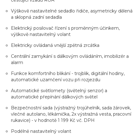
cestující vzadu ROA
Výškově nastavitelné sedadlo řidiče, asymetricky dělená
a sklopná zadní sedadla
Elektrický posilovač řízení s proměnným účinkem,
výškově nastavitelný volant
Elektricky ovládaná vnější zpětná zrcátka
Centrální zamykání s dálkovým ovládáním, imobilizér a
alarm
Funkce komfortního blikání - trojblik, digitální hodiny,
automatické uzamčení vozu při rozjezdu
Automatické světlomety (světelný senzor) a
automatické přepínání dálkových světel
Bezpečnostní sada (výstražný trojúhelník, sada žárovek,
vlečné autolano, lékárnička, 2x výstražná vesta, pracovní
rukavice) - v hodnotě 1 199 Kč vč. DPH
Podélně nastavitelný volant