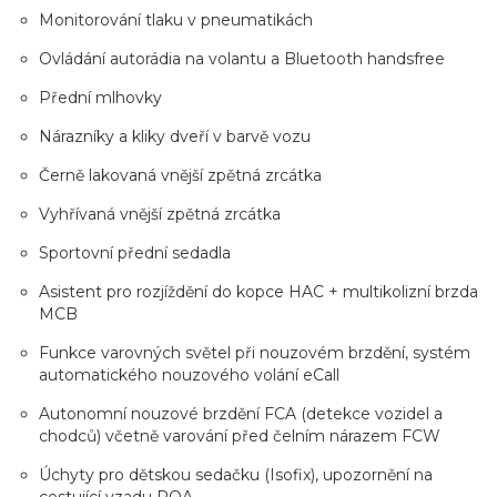
Monitorování tlaku v pneumatikách
Ovládání autorádia na volantu a Bluetooth handsfree
Přední mlhovky
Nárazníky a kliky dveří v barvě vozu
Černě lakovaná vnější zpětná zrcátka
Vyhřívaná vnější zpětná zrcátka
Sportovní přední sedadla
Asistent pro rozjíždění do kopce HAC + multikolizní brzda
MCB
Funkce varovných světel při nouzovém brzdění, systém
automatického nouzového volání eCall
Autonomní nouzové brzdění FCA (detekce vozidel a
chodců) včetně varování před čelním nárazem FCW
Úchyty pro dětskou sedačku (Isofix), upozornění na