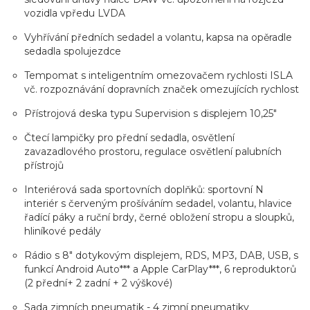
vozidla vpředu LVDA
Vyhřívání předních sedadel a volantu, kapsa na opěradle
sedadla spolujezdce
Tempomat s inteligentním omezovačem rychlosti ISLA
vč. rozpoznávání dopravních značek omezujících rychlost
Přístrojová deska typu Supervision s displejem 10,25"
Čtecí lampičky pro přední sedadla, osvětlení
zavazadlového prostoru, regulace osvětlení palubních
přístrojů
Interiérová sada sportovních doplňků: sportovní N
interiér s červeným prošíváním sedadel, volantu, hlavice
řadící páky a ruční brdy, černé obložení stropu a sloupků,
hliníkové pedály
Rádio s 8" dotykovým displejem, RDS, MP3, DAB, USB, s
funkcí Android Auto*** a Apple CarPlay***, 6 reproduktorů
(2 přední+ 2 zadní + 2 výškové)
Sada zimních pneumatik - 4 zimní pneumatiky