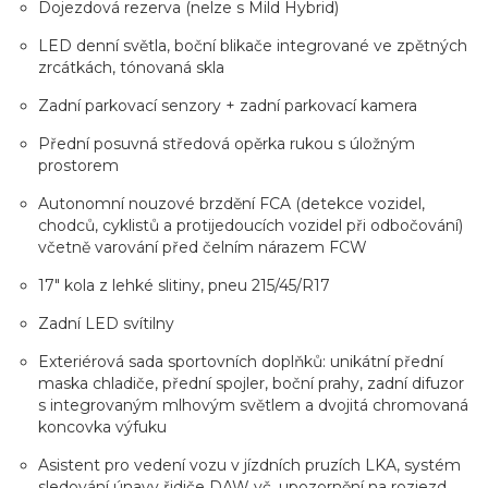
Dojezdová rezerva (nelze s Mild Hybrid)
LED denní světla, boční blikače integrované ve zpětných
zrcátkách, tónovaná skla
Zadní parkovací senzory + zadní parkovací kamera
Přední posuvná středová opěrka rukou s úložným
prostorem
Autonomní nouzové brzdění FCA (detekce vozidel,
chodců, cyklistů a protijedoucích vozidel při odbočování)
včetně varování před čelním nárazem FCW
17" kola z lehké slitiny, pneu 215/45/R17
Zadní LED svítilny
Exteriérová sada sportovních doplňků: unikátní přední
maska chladiče, přední spojler, boční prahy, zadní difuzor
s integrovaným mlhovým světlem a dvojitá chromovaná
koncovka výfuku
Asistent pro vedení vozu v jízdních pruzích LKA, systém
sledování únavy řidiče DAW vč. upozornění na rozjezd