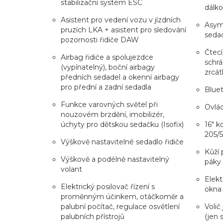
stabilizační systém ESC
dálk
Asistent pro vedení vozu v jízdních
Asyme
pruzích LKA + asistent pro sledování
seda
pozornosti řidiče DAW
Čtecí
Airbag řidiče a spolujezdce
schrá
(vypínatelný), boční airbagy
zrcát
předních sedadel a okenní airbagy
pro přední a zadní sedadla
Blue
Funkce varovných světel při
Ovlád
nouzovém brzdění, imobilizér,
úchyty pro dětskou sedačku (Isofix)
16" k
205/5
Výškově nastavitelné sedadlo řidiče
Kůží 
Výškově a podélně nastavitelný
páky
volant
Elekt
Elektrický posilovač řízení s
okna
proměnným účinkem, otáčkoměr a
palubní počítač, regulace osvětlení
Volič
palubních přístrojů
(jen