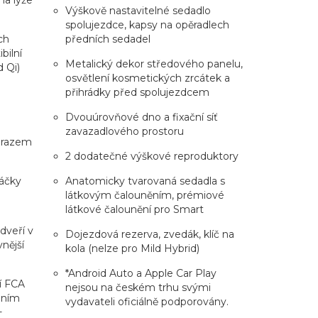
Výškově nastavitelné sedadlo
spolujezdce, kapsy na opěradlech
ch
předních sedadel
bilní
Metalický dekor středového panelu,
d Qi)
osvětlení kosmetických zrcátek a
přihrádky před spolujezdcem
Dvouúrovňové dno a fixační síť
zavazadlového prostoru
brazem
2 dodatečné výškové reproduktory
táčky
Anatomicky tvarovaná sedadla s
látkovým čalouněním, prémiové
látkové čalounění pro Smart
 dveří v
Dojezdová rezerva, zvedák, klíč na
nější
kola (nelze pro Mild Hybrid)
*Android Auto a Apple Car Play
í FCA
nejsou na českém trhu svými
áním
vydavateli oficiálně podporovány.
+