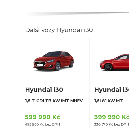
Další vozy Hyundai i30
Hyundai i30
Hyundai i3
1,5 T-GDI 117 kW iMT MHEV
1,5i 81 kW MT
599 990 Kč
399 990 K
495 860 Kč bez DPH
330 570 Kč bez DPH