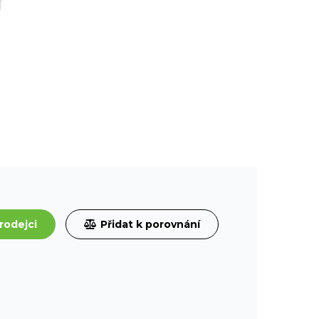
rodejci
Přidat k porovnání