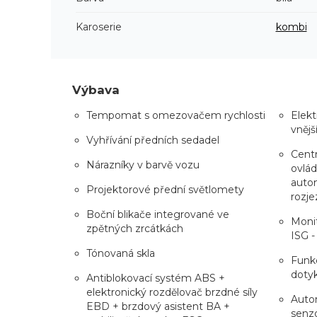
Karoserie
kombi
Výbava
Tempomat s omezovačem rychlosti
Elekt
vnějš
Vyhřívání předních sedadel
Centr
Nárazníky v barvě vozu
ovlád
auto
Projektorové přední světlomety
rozje
Boční blikače integrované ve
Monit
zpětných zrcátkách
ISG -
Tónovaná skla
Funkc
doty
Antiblokovací systém ABS +
elektronický rozdělovač brzdné síly
Auto
EBD + brzdový asistent BA +
senzo