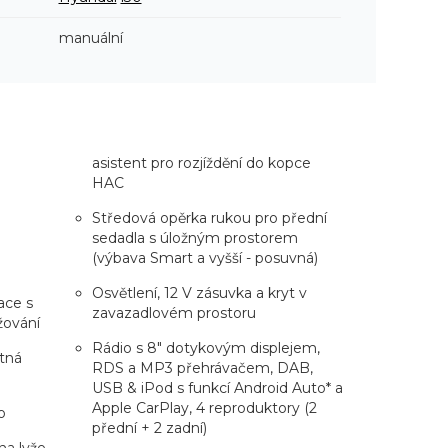
manuální
asistent pro rozjíždění do kopce
HAC
Středová opěrka rukou pro přední
sedadla s úložným prostorem
(výbava Smart a vyšší - posuvná)
Osvětlení, 12 V zásuvka a kryt v
ace s
zavazadlovém prostoru
žování
Rádio s 8" dotykovým displejem,
ětná
RDS a MP3 přehrávačem, DAB,
USB & iPod s funkcí Android Auto* a
Apple CarPlay, 4 reproduktory (2
o
přední + 2 zadní)
na lyže