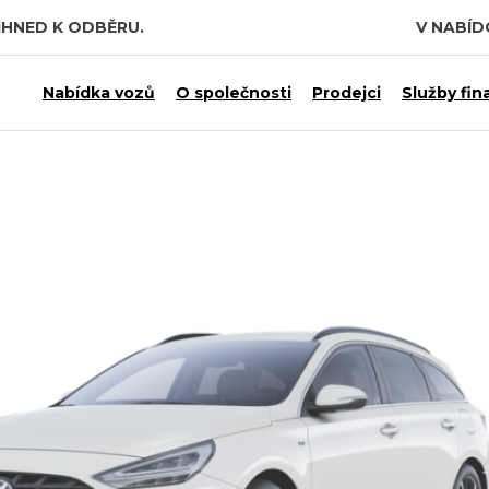
IHNED K ODBĚRU.
V NABÍ
 7,5 MILIARDY KČ.
Nabídka vozů
O společnosti
Prodejci
Služby fin