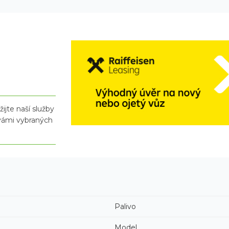
ijte naší služby
 vámi vybraných
Palivo
Model