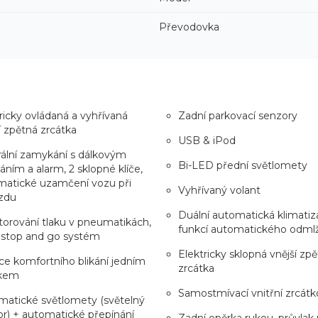
Převodovka
ricky ovládaná a vyhřívaná
Zadní parkovací senzory
í zpětná zrcátka
USB & iPod
ální zamykání s dálkovým
Bi-LED přední světlomety
áním a alarm, 2 sklopné klíče,
matické uzamčení vozu při
Vyhřívaný volant
zdu
Duální automatická klimatiz
orování tlaku v pneumatikách,
funkcí automatického odml
 stop and go systém
Elektricky sklopná vnější zp
e komfortního blikání jedním
zrcátka
kem
Samostmívací vnitřní zrcátk
matické světlomety (světelný
r) + automatické přepínání
Zadní opěrka rukou, průvlak 