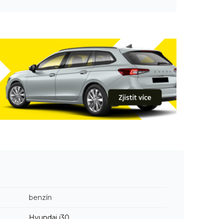
benzín
Hyundai
i30