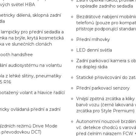
ových světel HBA
v opěradle zadního sedadla
tricky dělená, sklopná zadní
Bezdrátové nabíjení mobilní
dla
telefonů (pouze pro kompati
přístroje podporující standar
 lampičky pro přední sedadla a
nka na brýle, krytá kosmetická
Přední mlhovky
ka ve slunečních clonách
LED denní světla
tooth handsfree
Zadní parkovací kamera s o
ání audiosystému na volantu
na displeji rádia
ola z lehké slitiny, pneumatiky
Statické přisvěcování do za
5 R16
Přední parkovací senzory
potažený volant a hlavice řadící
Vnější zpětná zrcátka a kliky
barvě vozu (černě lakovaná v
ricky ovládaná přední a zadní
zrcátka pro Style Premium)
Autonomní nouzové brzděn
 jízdních režimů Drive Mode
vč. detekce chodců s varov
 s převodovkou DCT)
před čelním nárazem FCW 