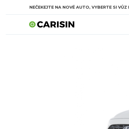
NEČEKEJTE NA NOVÉ AUTO, VYBERTE SI VŮZ 
SKLADOVÁ AUTA V CELKOVÉ HODNOTĚ TÉMĚŘ