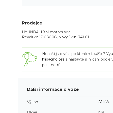
Prodejce
HYUNDAI LXM motors s.r.o.
Revoluční 2108/108, Nový Jičín, 741 01
Nenašli jste vůz, po kterém toužíte? Využ
hlídacího psa
a nastavte si hlídání podle
parametrů.
Další informace o voze
Výkon
81 kW
Barva
bílá