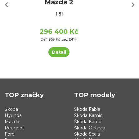
Mazda 2
1,5i
296 400 Kč
244 959 Kč bez DPH
Detail
TOP značky
TOP modely
Škoda
Škoda Fabia
Hyundai
Škoda Kamiq
Mazda
Škoda Karoq
Peugeot
Škoda Octavia
Ford
Škoda Scala