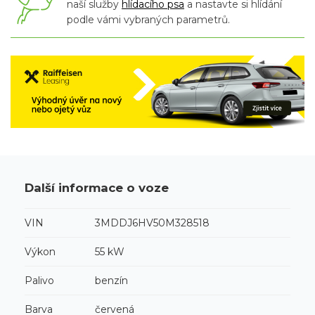
naší služby
hlídacího psa
a nastavte si hlídání
podle vámi vybraných parametrů.
Další informace o voze
VIN
3MDDJ6HV50M328518
Výkon
55 kW
Palivo
benzín
Barva
červená