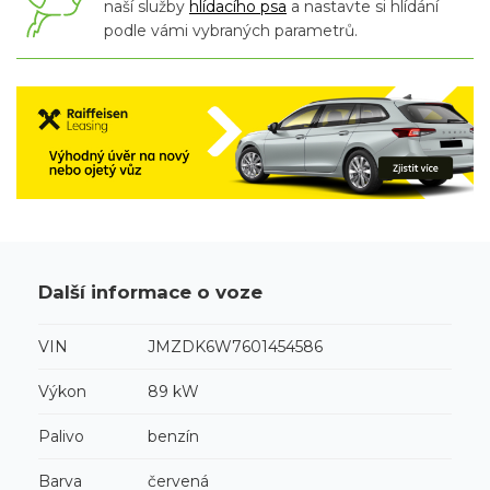
naší služby
hlídacího psa
a nastavte si hlídání
podle vámi vybraných parametrů.
Další informace o voze
VIN
JMZDK6W7601454586
Výkon
89 kW
Palivo
benzín
Barva
červená