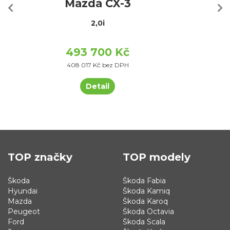
Mazda CX-3
2,0i
493 700 Kč
408 017 Kč bez DPH
Detail
TOP značky
TOP modely
Škoda
Škoda Fabia
Hyundai
Škoda Kamiq
Mazda
Škoda Karoq
Peugeot
Škoda Octavia
Ford
Škoda Scala