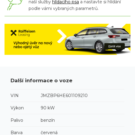
naší služby
hlídacího psa
a nastavte si hlídání
podle vámi vybraných parametrů.
Další informace o voze
VIN
JMZBP6HE601109210
Výkon
90 kW
Palivo
benzín
Barva
červená