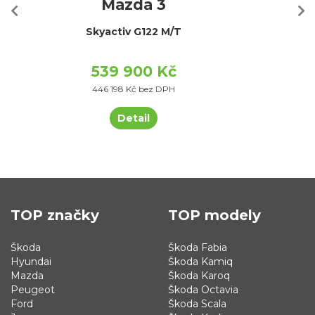
Mazda 3
Skyactiv G122 M/T
539 900 Kč
446 198 Kč bez DPH
Detail
TOP značky
TOP modely
Škoda
Škoda Fabia
Hyundai
Škoda Kamiq
Mazda
Škoda Karoq
Peugeot
Škoda Octavia
Ford
Škoda Scala