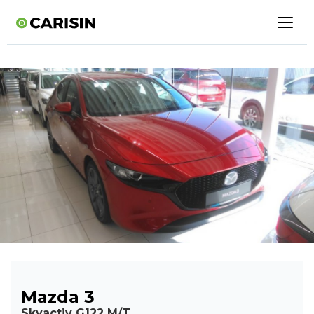
Mazda 3
Skyactiv G122 M/T