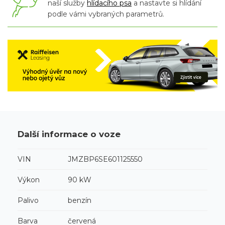
naší služby
hlídacího psa
a nastavte si hlídání
podle vámi vybraných parametrů.
Další informace o voze
VIN
JMZBP6SE601125550
Výkon
90 kW
Palivo
benzín
Barva
červená