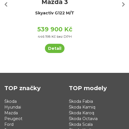
Mazda 3
Skyactiv G122 M/T
539 900 Kč
446 198 Kč bez DPH
Detail
TOP značky
TOP modely
Škoda
Škoda Fabia
Hyundai
Škoda Kamiq
Mazda
Škoda Karoq
Peugeot
Škoda Octavia
Ford
Škoda Scala