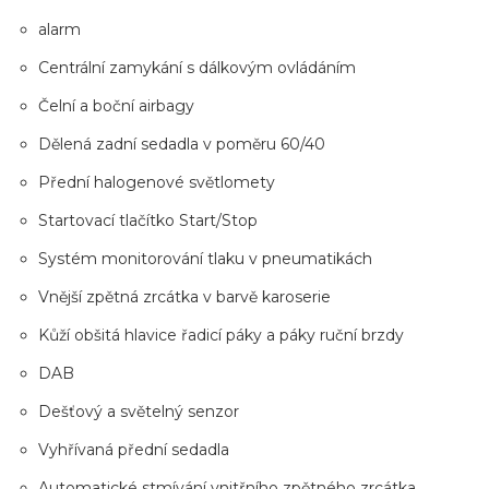
alarm
Centrální zamykání s dálkovým ovládáním
Čelní a boční airbagy
Dělená zadní sedadla v poměru 60/40
Přední halogenové světlomety
Startovací tlačítko Start/Stop
Systém monitorování tlaku v pneumatikách
Vnější zpětná zrcátka v barvě karoserie
Kůží obšitá hlavice řadicí páky a páky ruční brzdy
DAB
Dešťový a světelný senzor
Vyhřívaná přední sedadla
Automatické stmívání vnitřního zpětného zrcátka