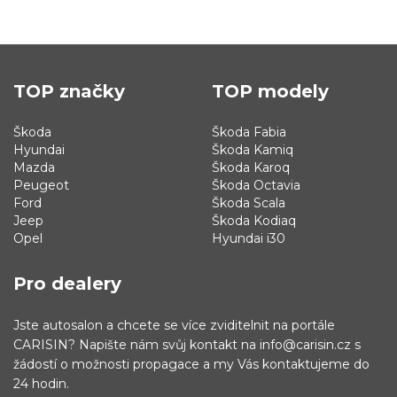
TOP značky
TOP modely
Škoda
Škoda Fabia
Hyundai
Škoda Kamiq
Mazda
Škoda Karoq
Peugeot
Škoda Octavia
Ford
Škoda Scala
Jeep
Škoda Kodiaq
Opel
Hyundai i30
Pro dealery
Jste autosalon a chcete se více zviditelnit na portále
CARISIN? Napište nám svůj kontakt na info@carisin.cz s
žádostí o možnosti propagace a my Vás kontaktujeme do
24 hodin.