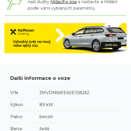
naší služby
hlídacího psa
a nastavte si hlídání
podle vámi vybraných parametrů.
Další informace o voze
VIN
3MVDM6WE60E108262
Výkon
89 kW
Palivo
benzín
Barva
šedá