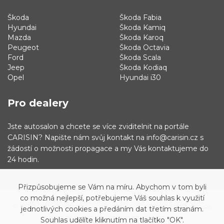
Škoda
Škoda Fabia
Hyundai
Škoda Kamiq
Mazda
Škoda Karoq
Peugeot
Škoda Octavia
Ford
Škoda Scala
Jeep
Škoda Kodiaq
Opel
Hyundai i30
Pro dealery
Jste autosalon a chcete se více zviditelnit na portále
CARISIN? Napište nám svůj kontakt na info@carisin.cz s
žádostí o možnosti propagace a my Vás kontaktujeme do
24 hodin.
Přizpůsobujeme se Vám na míru. Abychom v tom byli
co možná nejlepší, potřebujeme Váš souhlas k využití
© 2019 - 2021 Carisin.cz
Archiv vozů
Facebook
jednotlivých cookies a předáním dat třetím stranám.
Souhlas udělíte kliknutím na tlačítko "OK".