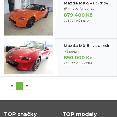
Mazda MX-5
– 2,0i G184
135 kW
benzín
879 400 Kč
726 777 Kč
bez DPH
Mazda MX-5
– 2,0G 184k
benzín
890 000 Kč
735 537 Kč
bez DPH
1
TOP značky
TOP modely