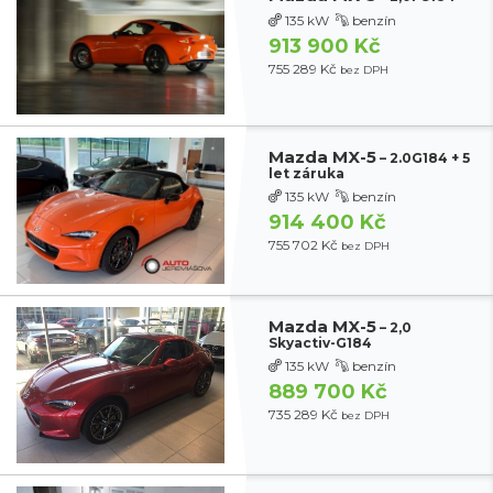
135 kW
benzín
913 900 Kč
755 289 Kč
bez DPH
Mazda MX-5
– 2.0G184 + 5
let záruka
135 kW
benzín
914 400 Kč
755 702 Kč
bez DPH
Mazda MX-5
– 2,0
Skyactiv-G184
135 kW
benzín
889 700 Kč
735 289 Kč
bez DPH