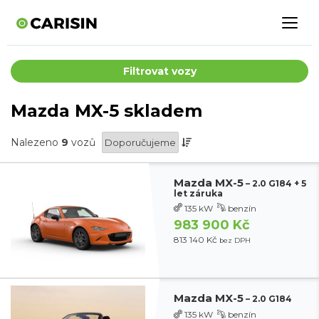
Filtrovat vozy
Mazda MX-5 skladem
Nalezeno
9
vozů
Mazda MX-5
– 2.0 G184 + 5
let záruka
135 kW
benzín
983 900 Kč
813 140 Kč
bez DPH
Mazda MX-5
– 2.0 G184
135 kW
benzín