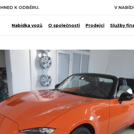
IHNED K ODBĚRU.
V NABÍ
Nabídka vozů
O společnosti
Prodejci
Služby fin