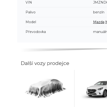
VIN
JMZND6
Palivo
benzín
Model
Mazda
Převodovka
manuáln
Další vozy prodejce