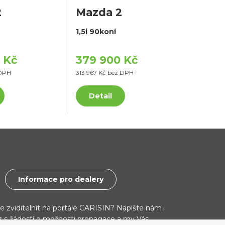
2
Mazda 2
1,5i 90koní
 Kč
379 900 Kč
 DPH
313 967 Kč bez DPH
Detail
Informace pro dealery
ce zviditelnit na portále CARISIN? Napište nám
cz s žádostí o možnosti propagace a my Vás