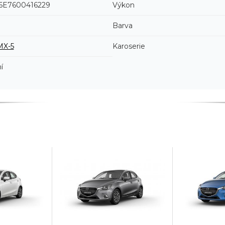
E7600416229
Výkon
Barva
MX-5
Karoserie
í