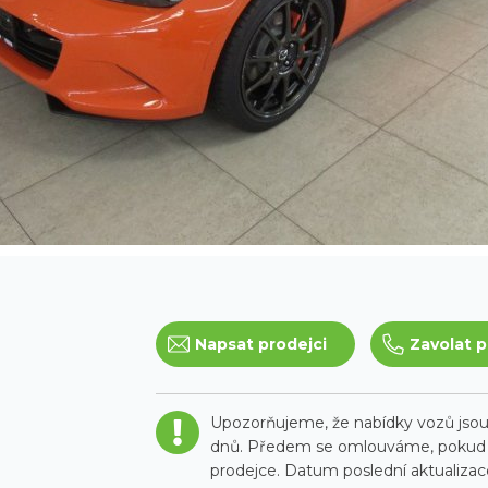
Napsat prodejci
Zavolat p
Upozorňujeme, že nabídky vozů jsou 
dnů. Předem se omlouváme, pokud t
prodejce. Datum poslední aktualizace