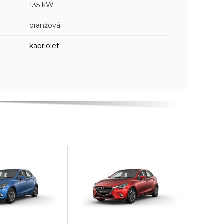
135 kW
oranžová
kabriolet