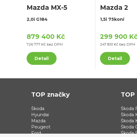
Mazda MX-5
Mazda 2
2,0i G184
1,5i 75koní
879 400 Kč
299 900 K
726 777 Kč bez DPH
247 851 Kč bez DPH
Detail
Detail
TOP značky
TOP 
Škoda
Škoda F
Hyundai
Škoda 
Mazda
Škoda 
Peugeot
Škoda 
Ford
Škoda S