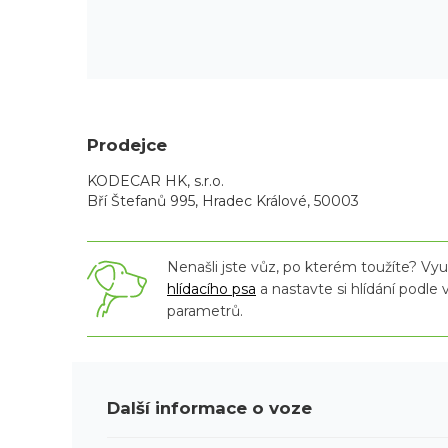
Prodejce
KODECAR HK, s.r.o.
Bří Štefanů 995, Hradec Králové, 50003
Nenašli jste vůz, po kterém toužíte? Využ
hlídacího psa
a nastavte si hlídání podle
parametrů.
Další informace o voze