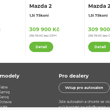
Mazda 2
Mazda 
1,5i 75koní
1,5i 75koní
č
309 900 Kč
309 900
256 116 Kč bez DPH
256 116 Kč bez
Detail
Detail
modely
Pro dealery
abia
Vstup pro autosalon
Kamiq
Karoq
Jste autosalon a chcete se ví
Octavia
cala
svůj kontakt na info@carisin.