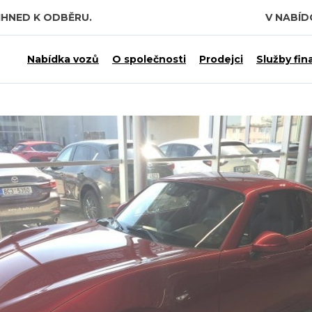
IHNED K ODBĚRU.
V NABÍ
 7,5 MILIARDY KČ.
Nabídka vozů
O společnosti
Prodejci
Služby fin