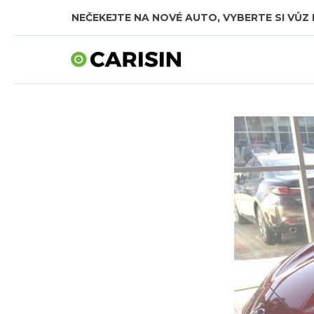
NEČEKEJTE NA NOVÉ AUTO, VYBERTE SI VŮZ 
SKLADOVÁ AUTA V CELKOVÉ HODNOTĚ TÉMĚŘ