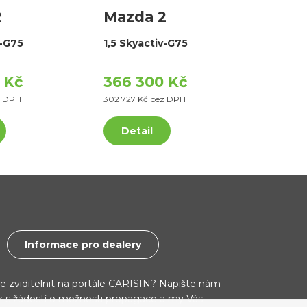
2
Mazda 2
v-G75
1,5 Skyactiv-G75
 Kč
366 300 Kč
z DPH
302 727 Kč bez DPH
Detail
Informace pro dealery
ce zviditelnit na portále CARISIN? Napište nám
cz s žádostí o možnosti propagace a my Vás