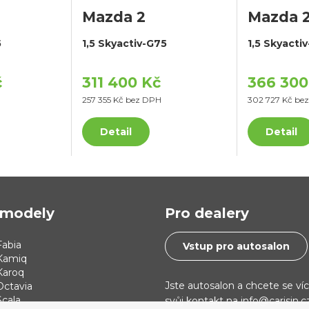
Mazda 2
Mazda 
5
1,5 Skyactiv-G75
1,5 Skyacti
č
311 400 Kč
366 300
257 355 Kč bez DPH
302 727 Kč be
Detail
Detail
modely
Pro dealery
abia
Vstup pro autosalon
Kamiq
Karoq
Jste autosalon a chcete se ví
Octavia
cala
svůj kontakt na info@carisin.