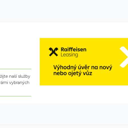
ijte naší služby
 vámi vybraných