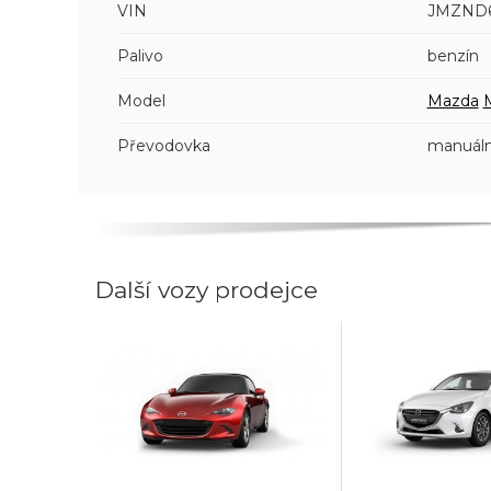
VIN
JMZND6
Palivo
benzín
Model
Mazda
Převodovka
manuáln
Další vozy prodejce