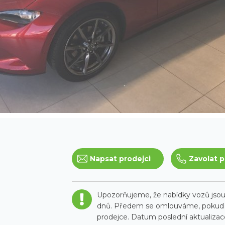
Napsat prodejci
Zavolat p
Upozorňujeme, že nabídky vozů jsou 
dnů. Předem se omlouváme, pokud t
prodejce. Datum poslední aktualizace