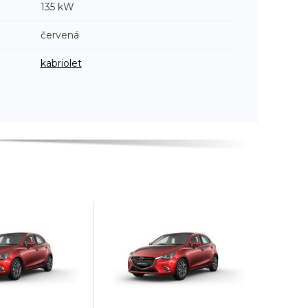
135 kW
červená
kabriolet