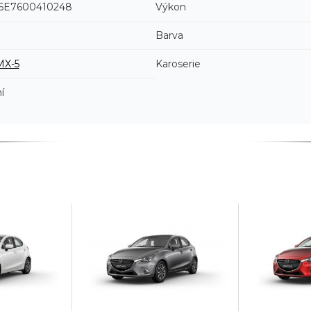
E7600410248
Výkon
Barva
MX-5
Karoserie
í