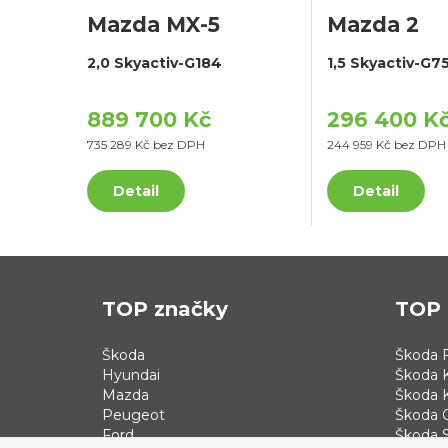
Mazda MX-5
Mazda 2
2,0 Skyactiv-G184
1,5 Skyactiv-G7
889 700 Kč
296 400 K
735 289 Kč bez DPH
244 959 Kč bez DPH
Detail
Detail
TOP značky
TOP 
Škoda
Škoda F
Hyundai
Škoda 
Mazda
Škoda 
Peugeot
Škoda 
Ford
Škoda S