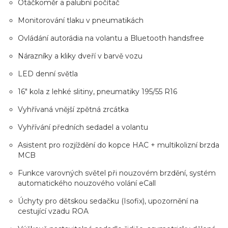
Otáčkoměr a palubní počítač
Monitorování tlaku v pneumatikách
Ovládání autorádia na volantu a Bluetooth handsfree
Nárazníky a kliky dveří v barvě vozu
LED denní světla
16" kola z lehké slitiny, pneumatiky 195/55 R16
Vyhřívaná vnější zpětná zrcátka
Vyhřívání předních sedadel a volantu
Asistent pro rozjíždění do kopce HAC + multikolizní brzda
MCB
Funkce varovných světel při nouzovém brzdění, systém
automatického nouzového volání eCall
Úchyty pro dětskou sedačku (Isofix), upozornění na
cestující vzadu ROA