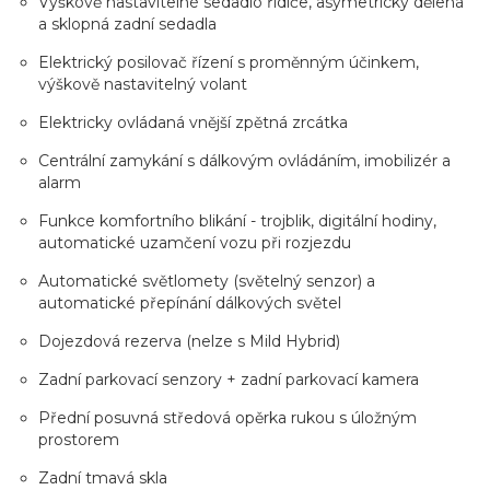
Výškově nastavitelné sedadlo řidiče, asymetricky dělená
a sklopná zadní sedadla
Elektrický posilovač řízení s proměnným účinkem,
výškově nastavitelný volant
Elektricky ovládaná vnější zpětná zrcátka
Centrální zamykání s dálkovým ovládáním, imobilizér a
alarm
Funkce komfortního blikání - trojblik, digitální hodiny,
automatické uzamčení vozu při rozjezdu
Automatické světlomety (světelný senzor) a
automatické přepínání dálkových světel
Dojezdová rezerva (nelze s Mild Hybrid)
Zadní parkovací senzory + zadní parkovací kamera
Přední posuvná středová opěrka rukou s úložným
prostorem
Zadní tmavá skla