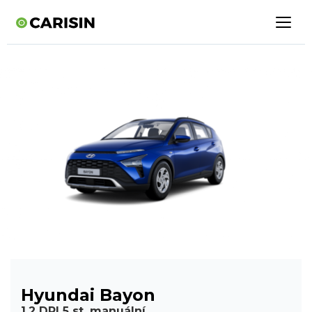
Hyundai Bayon
1,2 DPI 5 st. manuální