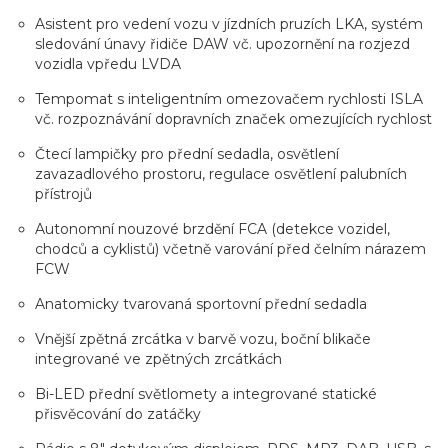
Asistent pro vedení vozu v jízdních pruzích LKA, systém
sledování únavy řidiče DAW vč. upozornění na rozjezd
vozidla vpředu LVDA
Tempomat s inteligentním omezovačem rychlosti ISLA
vč. rozpoznávání dopravních značek omezujících rychlost
Čtecí lampičky pro přední sedadla, osvětlení
zavazadlového prostoru, regulace osvětlení palubních
přístrojů
Autonomní nouzové brzdění FCA (detekce vozidel,
chodců a cyklistů) včetně varování před čelním nárazem
FCW
Anatomicky tvarovaná sportovní přední sedadla
Vnější zpětná zrcátka v barvě vozu, boční blikače
integrované ve zpětných zrcátkách
Bi-LED přední světlomety a integrované statické
přisvěcování do zatáčky