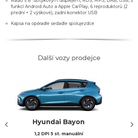
Rádio s 8" dotykovým displejem, RDS, MP3, DAB, USB, s
funkcí Android Auto a Apple CarPlay, 6 reproduktorů (2
přední + 2 výškové), zadní konektor USB
Kapsa na opěradle sedadle spolujezdce
Další vozy prodejce
Hyundai Bayon
1,2 DPI 5 st. manuální