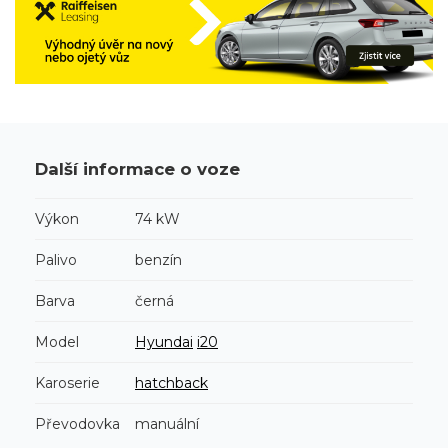
Další informace o voze
Výkon
74 kW
Palivo
benzín
Barva
černá
Model
Hyundai
i20
Karoserie
hatchback
Převodovka
manuální