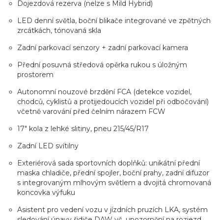
Dojezdová rezerva (nelze s Mild Hybrid)
LED denní světla, boční blikače integrované ve zpětných
zrcátkách, tónovaná skla
Zadní parkovací senzory + zadní parkovací kamera
Přední posuvná středová opěrka rukou s úložným
prostorem
Autonomní nouzové brzdění FCA (detekce vozidel,
chodců, cyklistů a protijedoucích vozidel při odbočování)
včetně varování před čelním nárazem FCW
17" kola z lehké slitiny, pneu 215/45/R17
Zadní LED svítilny
Exteriérová sada sportovních doplňků: unikátní přední
maska chladiče, přední spojler, boční prahy, zadní difuzor
s integrovaným mlhovým světlem a dvojitá chromovaná
koncovka výfuku
Asistent pro vedení vozu v jízdních pruzích LKA, systém
sledování únavy řidiče DAW vč. upozornění na rozjezd