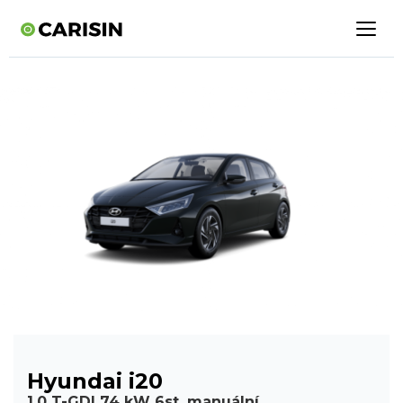
Hyundai i20
1,0 T-GDI 74 kW 6st. manuální