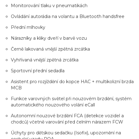
Monitorování tlaku v pneumatikách
Ovládání autorádia na volantu a Bluetooth handsfree
Přední mlhovky
Nárazníky a kliky dveří v barvě vozu
Černě lakovaná vnější zpětná zrcátka
Vyhřívaná vnější zpětná zrcátka
Sportovní přední sedadla
Asistent pro rozjíždění do kopce HAC + multikolizní brzda
MCB
Funkce varovných světel při nouzovém brzdění, systém
automatického nouzového volání eCall
Autonomní nouzové brzdění FCA (detekce vozidel a
chodců) včetně varování před čelním nárazem FCW
Úchyty pro dětskou sedačku (Isofix), upozornění na