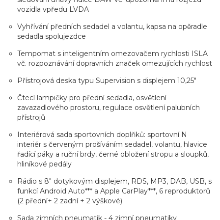
vozidla vpředu LVDA
Vyhřívání předních sedadel a volantu, kapsa na opěradle
sedadla spolujezdce
Tempomat s inteligentním omezovačem rychlosti ISLA
vč. rozpoznávání dopravních značek omezujících rychlost
Přístrojová deska typu Supervision s displejem 10,25"
Čtecí lampičky pro přední sedadla, osvětlení
zavazadlového prostoru, regulace osvětlení palubních
přístrojů
Interiérová sada sportovních doplňků: sportovní N
interiér s červeným prošíváním sedadel, volantu, hlavice
řadící páky a ruční brdy, černé obložení stropu a sloupků,
hliníkové pedály
Rádio s 8" dotykovým displejem, RDS, MP3, DAB, USB, s
funkcí Android Auto*** a Apple CarPlay***, 6 reproduktorů
(2 přední+ 2 zadní + 2 výškové)
Sada zimních pneumatik - 4 zimní pneumatiky