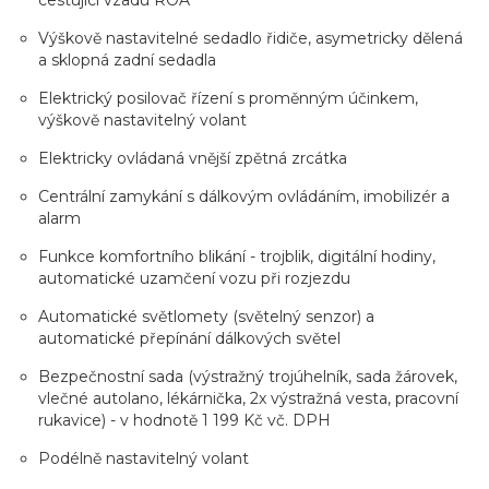
cestující vzadu ROA
Výškově nastavitelné sedadlo řidiče, asymetricky dělená
a sklopná zadní sedadla
Elektrický posilovač řízení s proměnným účinkem,
výškově nastavitelný volant
Elektricky ovládaná vnější zpětná zrcátka
Centrální zamykání s dálkovým ovládáním, imobilizér a
alarm
Funkce komfortního blikání - trojblik, digitální hodiny,
automatické uzamčení vozu při rozjezdu
Automatické světlomety (světelný senzor) a
automatické přepínání dálkových světel
Bezpečnostní sada (výstražný trojúhelník, sada žárovek,
vlečné autolano, lékárnička, 2x výstražná vesta, pracovní
rukavice) - v hodnotě 1 199 Kč vč. DPH
Podélně nastavitelný volant