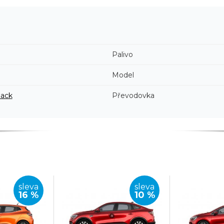
Palivo
Model
back
Převodovka
sleva
sleva
16 %
10 %