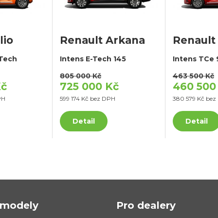
lio
Renault Arkana
Renault 
-Tech
Intens E-Tech 145
Intens TCe 
805 000 Kč
463 500 Kč
Kč
725 000 Kč
460 500
PH
599 174 Kč bez DPH
380 579 Kč be
Detail
Detail
modely
Pro dealery