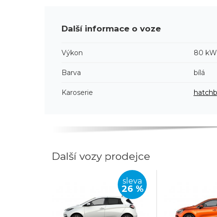
Další informace o voze
Výkon
80 kW
Barva
bílá
Karoserie
hatch
Další vozy prodejce
sleva
26 %