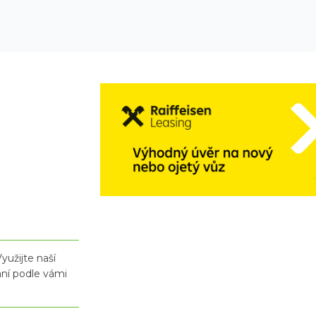
yužijte naší
ání podle vámi