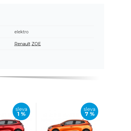
elektro
Renault
ZOE
sleva
sleva
1 %
7 %