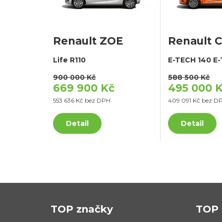
Renault ZOE
Renault C
Life R110
E-TECH 140 E
900 000 Kč
588 500 Kč
669 900 Kč
495 000 
553 636 Kč bez DPH
409 091 Kč bez D
Detail
Detail
TOP značky
TOP 