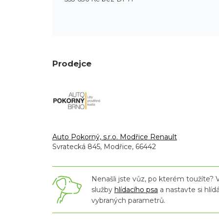
Prodejce
Auto Pokorný, s.r.o. Modřice Renault
Svratecká 845, Modřice, 66442
Nenašli jste vůz, po kterém toužíte? V
služby
hlídacího psa
a nastavte si hlíd
vybraných parametrů.