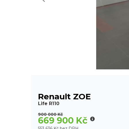
Renault ZOE
Life R110
900 000 Kč
669 900 Kč
553 636 Kč bez DPH