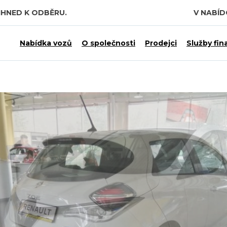
IHNED K ODBĚRU.
V NABÍ
Nabídka vozů
O společnosti
Prodejci
Služby fin