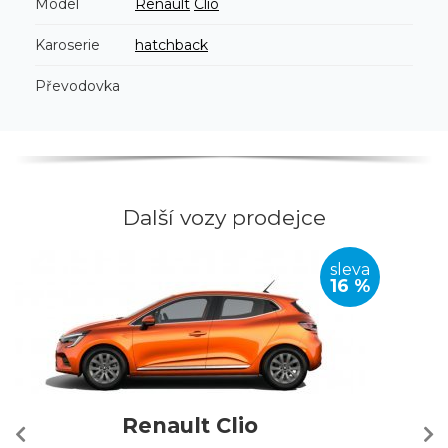
Model
Renault
Clio
Karoserie
hatchback
Převodovka
Další vozy prodejce
sleva
16 %
Renault Clio