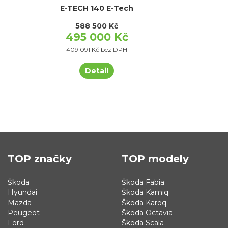
E-TECH 140 E-Tech
588 500 Kč
495 000 Kč
409 091 Kč bez DPH
Detail
TOP značky
TOP modely
Škoda
Škoda Fabia
Hyundai
Škoda Kamiq
Mazda
Škoda Karoq
Peugeot
Škoda Octavia
Ford
Škoda Scala