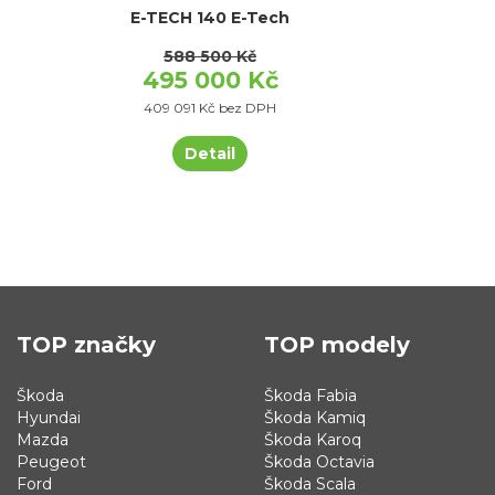
E-TECH 140 E-Tech
588 500 Kč
495 000 Kč
409 091 Kč bez DPH
Detail
TOP značky
TOP modely
Škoda
Škoda Fabia
Hyundai
Škoda Kamiq
Mazda
Škoda Karoq
Peugeot
Škoda Octavia
Ford
Škoda Scala