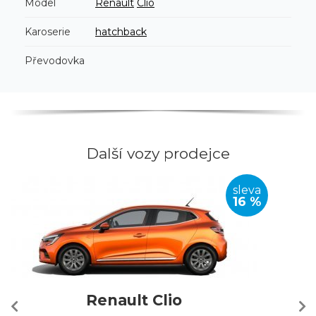
Model
Renault
Clio
Karoserie
hatchback
Převodovka
Další vozy prodejce
sleva
16 %
Renault Clio