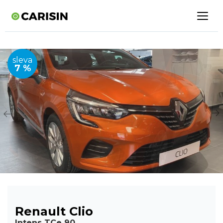
sleva
7 %
Renault Clio
Intens TCe 90